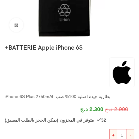
اضغط ل
BATTERIE Apple iPhone 6S+
بطارية جيدة اصلية 100% صب iPhone 6S Plus 2750mAh
2.900
د.ج
2.300
د.ج
32 متوفر في المخزون (يمكن الحجز بالطلب المسبق)