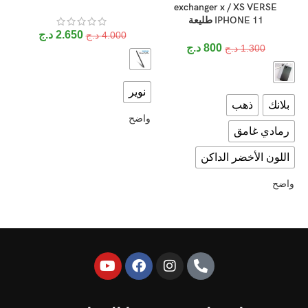
exchanger x / XS VERSE
IPHONE 11 طليعة
2.650
د.ج
4.000
د.ج
800
د.ج
1.300
د.ج
نوير
بلانك
ذهب
واضح
رمادي غامق
اللون الأخضر الداكن
واضح