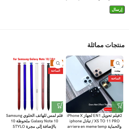
منتجات مماثلة
%
-34%
-38%
بيعت
الساخنة
ا
الساخنة
2فيلم تحويل EN1 لجهاز iPhone X
قلم لمس للهاتف الخلوي Samsung
ب
/ XS TO 11 PRO تبادل iphone
Galaxy Note 10 ملحوظة 10
والحماية arriere en meme temp
بالإضافة إلى مجرة ​​STYLO