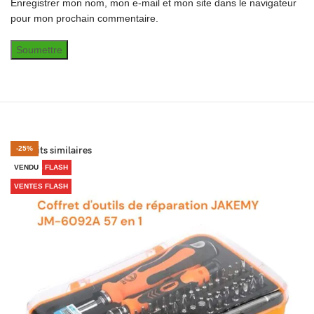
Enregistrer mon nom, mon e-mail et mon site dans le navigateur
pour mon prochain commentaire.
Produits similaires
-46%
-41%
-36%
-30%
-41%
-25%
VENTES FLASH
VENTES FLASH
VENTES FLASH
VENDU
VENTES FLASH