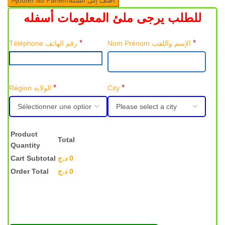
Ajouter au Panier/اضف إلى السلة
للطلب يرجى ملئ المعلومات أسفله
*
*
Nom Prénom الإسم واللقب
Téléphone رقم الهاتف
*
*
Région الولاية
City
Product
Total
Quantity
Cart Subtotal
د.ج
0
Order Total
د.ج
0