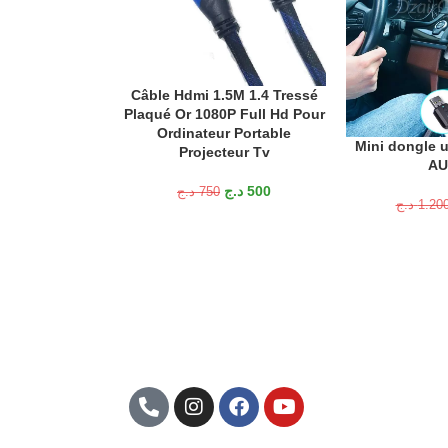
Câble Hdmi 1.5M 1.4 Tressé
AJOUTER AU PANIER
Plaqué Or 1080P Full Hd Pour
Ordinateur Portable
Mini dongle u
AJOUTER AU P
Projecteur Tv
AU
د.ج
500
د.ج
750
د.ج
1.20