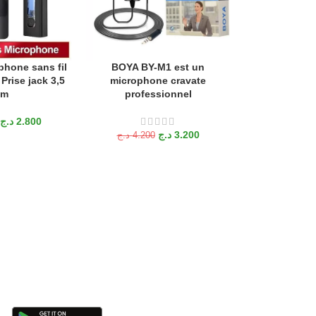
hone sans fil
BOYA BY-M1 est un
BOYA BY-M1 
ANIER
AJOUTER AU PANIER
LIRE LA SUITE
Prise jack 3,5
microphone cravate
Microphone La
m
professionnel
3.5mm, Radio 
ancre pour diff
,a cr
د.ج
2.800
د.ج
3.200
د.ج
4.200
د.ج
5.500