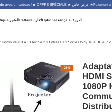
🔥 OFFRE SPÉCIALE 🔥 عرض خاص 🔥
ommande avec un cadeau !
Boutique/المتجر
L’affaire / لافار
Options
Français /
العربية
stributeur 3 à 1 Flexible 3 x Entrées 1 x Sortie Dolby True HD Audio
Adaptat
-28%
HDMI S
1080P 
Commu
Distrib