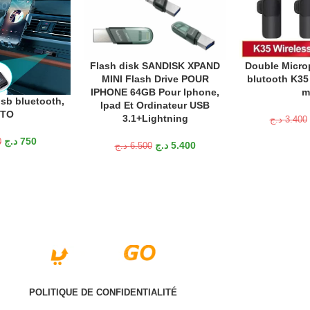
Flash disk SANDISK XPAND
Double Microp
AJOUTER AU PANIER
AJOUTER AU P
MINI Flash Drive POUR
blutooth K35 
IPHONE 64GB Pour Iphone,
m
sb bluetooth,
ANIER
Ipad Et Ordinateur USB
TO
3.1+Lightning
د.ج
3.400
د.ج
750
0
د.ج
5.400
د.ج
6.500
POLITIQUE DE CONFIDENTIALITÉ