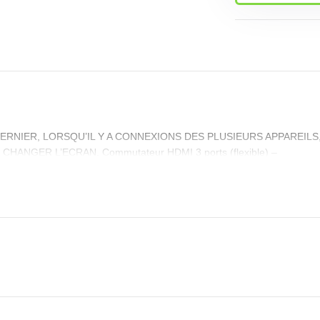
 DERNIER, LORSQU’IL Y A CONNEXIONS DES PLUSIEURS APPAREIL
NGER L’ECRAN. Commutateur HDMI 3 ports (flexible) –