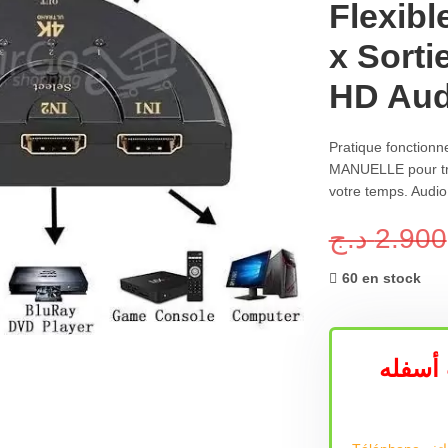
Flexibl
x Sorti
HD Aud
Pratique fonction
MANUELLE pour tro
votre temps. Audi
د.ج
2.900
60 en stock
أسفله