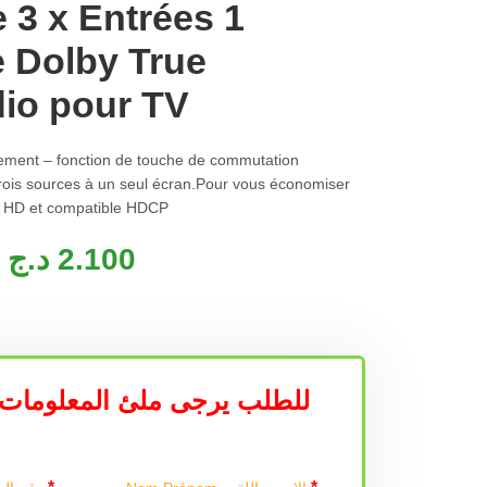
e 3 x Entrées 1
e Dolby True
io pour TV
nement – fonction de touche de commutation
is sources à un seul écran.Pour vous économiser
o HD et compatible HDCP
د.ج
2.100
للطلب يرجى ملئ المعلومات 