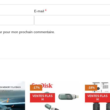
*
E-mail
eur pour mon prochain commentaire.
-17%
-18%
VENTES FLAS
VENTES FLAS
H
H