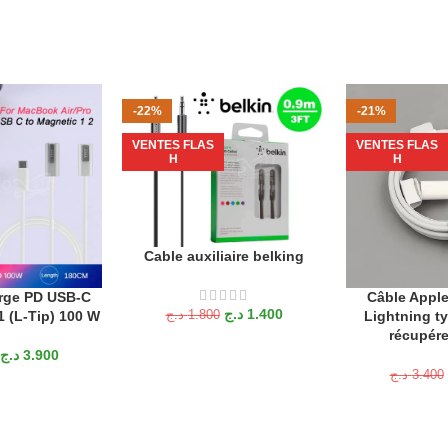
-22%
-21%
VENTES FLAS
VENTES FLAS
H
H
Cable auxiliaire belking
AJOUTER AU PANIER
rge PD USB-C
Câble Apple
ANIER
AJOUTER AU P
د.ج
1.400
 (L-Tip) 100 W
Lightning ty
د.ج
1.800
récupére
د.ج
3.900
د.ج
3.400