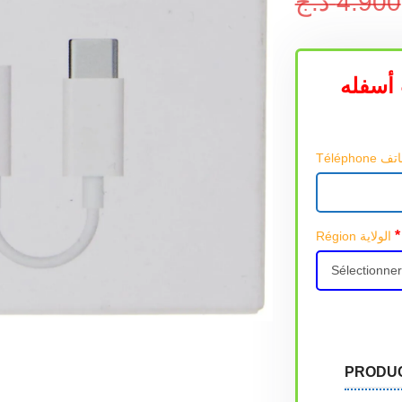
د.ج
4.900
أسفله
*
Région الولاية
PRODU