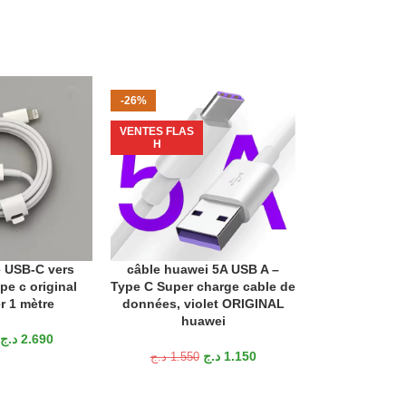
-26%
-25%
VENTES FLAS
VENTES FLAS
H
H
Cable de cha
AJOUTER AU P
 USB-C vers
câble huawei 5A USB A –
ANIER
AJOUTER AU PANIER
lightn
pe c original
Type C Super charge cable de
r 1 mètre
données, violet ORIGINAL
د.ج
2.200
huawei
د.ج
2.690
د.ج
1.150
د.ج
1.550