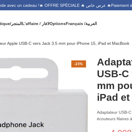
🔥 OFFRE SPÉCIALE 🔥 عرض خاص 🔥
commande avec un cadeau !
Boutique/المتجر
L’affaire / لافار
Options
Français /
العربية
eur Apple USB-C vers Jack 3,5 mm pour iPhone 15, iPad et MacBook
Adapta
-23%
USB-C 
mm pou
iPad e
Adaptateur USB-C 
écouteurs filaires