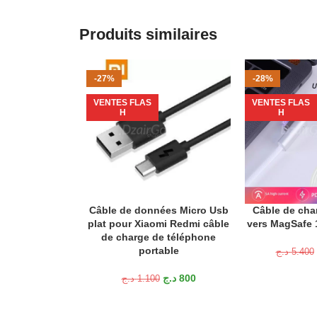
Produits similaires
-27%
-28%
VENTES FLAS
VENTES FLAS
H
H
Câble de données Micro Usb
Câble de cha
AJOUTER AU PANIER
AJOUTER AU P
plat pour Xiaomi Redmi câble
vers MagSafe 1
de charge de téléphone
portable
د.ج
5.400
د.ج
800
د.ج
1.100