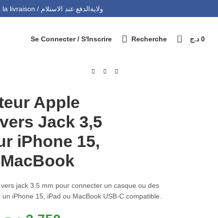
التوصيل 69 ولاية - Livraison 69 wilaya
Paiement à la livraison / الدفع عند الاستلام
0
Se Connecter / S'Inscrire
Recherche
د.ج
0
teur Apple
vers Jack 3,5
r iPhone 15,
t MacBook
vers jack 3,5 mm pour connecter un casque ou des
 à un iPhone 15, iPad ou MacBook USB-C compatible.