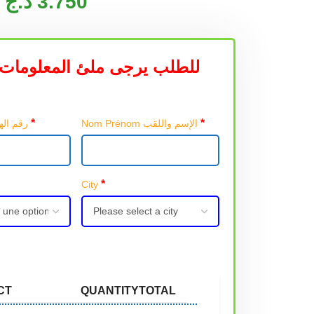
د.ج
3.750
للطلب يرجى ملئ المعلومات 
*
*
Nom Prénom الإسم واللقب
Téléphone رقم الهاتف
*
City
CT
QUANTITY
TOTAL