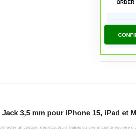
ORDER 
 Jack 3,5 mm pour iPhone 15, iPad et
nnecter un casque, des écouteurs filaires ou une enceinte équipée d’
Book.