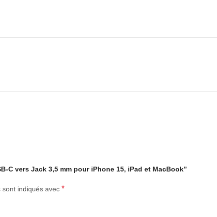
s compatibles
ort USB-C compatible
rt USB-C prenant en charge l’audio USB-C, notamment certains modèles
 USB-C vers Jack 3,5 mm pour iPhone 15, iPad et MacBook”
areil, puis connectez vos écouteurs ou votre casque filaire à la prise 
*
s sont indiqués avec