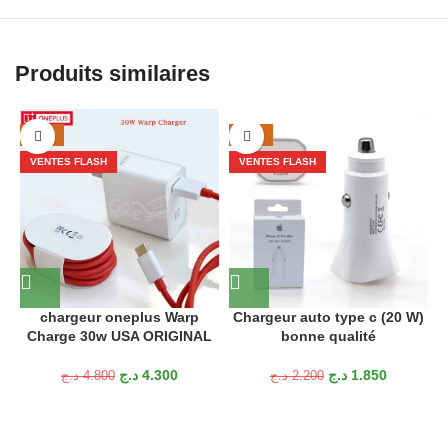
Produits similaires
-10%
-16%
VENTES FLASH
VENTES FLASH
chargeur oneplus Warp
Chargeur auto type c (20 W)
A
Charge 30w USA ORIGINAL
bonne qualité
د.ج
4.300
د.ج
1.850
د.ج
4.800
د.ج
2.200