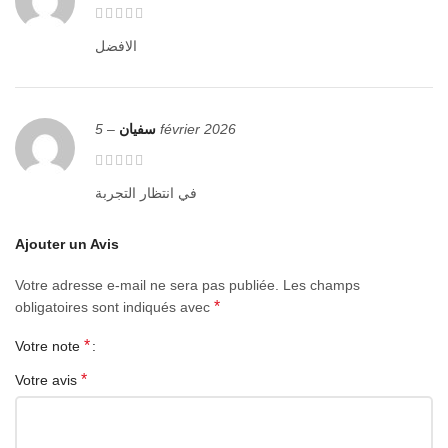
1
• Sa connexion Convert polyvalente prend en charge les appels
الافضل
téléphoniques 3,5 mm, l’écoute de musique et le contrôle filaire.
La prise Type-C prend uniquement en charge la charge.
• Compatible avec Huawei Xiaomi et autres téléphones Type-C.
–
سفيان
5 février 2026
Plug and play, élégant, léger, portable. Le connecteur Type-C
utilise un moulage intégré du tube en acier sans soudure, avec
في انتظار التجربة
une résistance à la pression et à la flexion plus forte.
• Tous les écouteurs 3,5 mm, le port Type-C prend uniquement en
Ajouter un Avis
charge le chargement mais ne prend pas en charge le transfert
de données.
Votre adresse e-mail ne sera pas publiée.
Les champs
*
obligatoires sont indiqués avec
• Puce audio casque 3,5 mm intégrée, prend en charge la sortie
audio 48 kHz 24 bits, qualité sonore HD.
*
Votre note
*
Votre avis