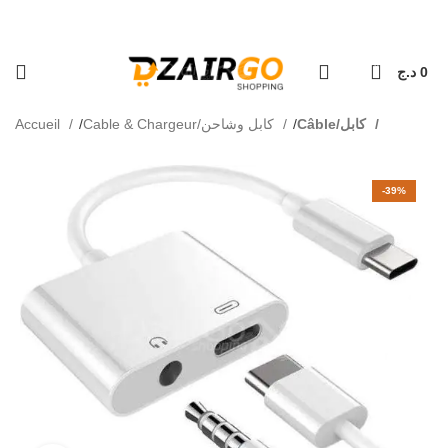
 ولاية - Livraison 69 wilaya
كل طلبية ثانية معها هدية 🎁 - Chaque deuxièm
0
د.ج
0
Accueil
Cable & Chargeur/كابل وشاحن
Câble/كابل
-39%