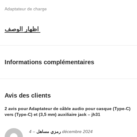
Adaptateur de charge
Type de connecteur
USB Type C
Couleur
aura blanche
Informations complémentaires
Nom de marque
Générique
Avis des clients
Nombre de ports
2 avis pour
Adaptateur de câble audio pour casque (Type-C)
1
vers (Type-C) et (3,5 mm) auxiliaire jack – jh31
Quantité du paquet d’articles
–
رمزي مساهل
4 décembre 2024