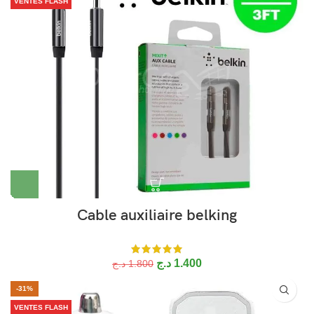
VENTES FLASH
Cable auxiliaire belking
د.ج
1.400
د.ج
1.800
-31%
VENTES FLASH