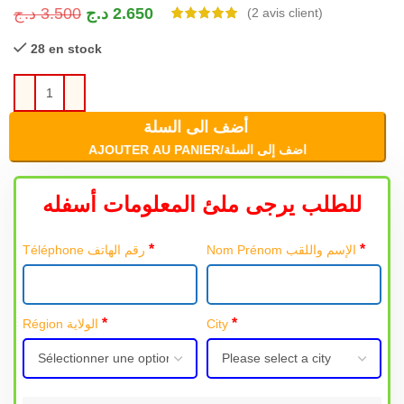
د.ج
3.500
د.ج
2.650
(
2
avis client)
28 en stock
أضف الى السلة
AJOUTER AU PANIER/اضف إلى السلة
للطلب يرجى ملئ المعلومات أسفله
*
*
Nom Prénom الإسم واللقب
Téléphone رقم الهاتف
*
*
Région الولاية
City