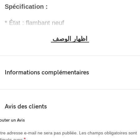
Spécification :
* État : flambant neuf
* Couleur : noir
* Interface d’entrée :9v- 12-24 V
* Modèle ordinaire : 5V 3.1A ;
Informations complémentaires
* Quantité : 1 lot
* Matériau : ABS
Avis des clients
* Convient au guidon moto : 21-25 mm de
outer un Avis
diamètre
tre adresse e-mail ne sera pas publiée.
Les champs obligatoires sont
*
diqués avec