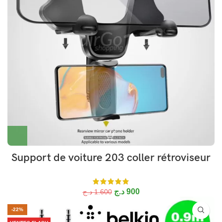
Support de voiture 203 coller rétroviseur
د.ج
900
د.ج
1.600
-22%