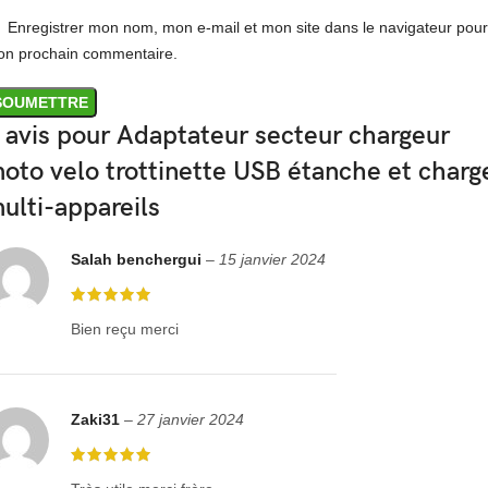
354966610721
Enregistrer mon nom, mon e-mail et mon site dans le navigateur pour
Contenu du paquet
n prochain commentaire.
1 * kit de chargeur de moto
 avis pour
Adaptateur secteur chargeur
Marque
oto velo trottinette USB étanche et charg
– Sans marque/Générique –
ulti-appareils
Matière
Salah benchergui
–
15 janvier 2024
Plastique ABS + silicone
EAN
Bien reçu merci
Does not apply
Catégorie
Zaki31
–
27 janvier 2024
Auto, moto – pièces, accessoires > Moto: accessoires > Autres