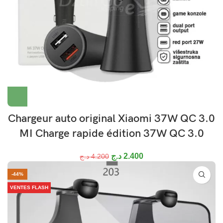
Chargeur auto original Xiaomi 37W QC 3.0
MI Charge rapide édition 37W QC 3.0
د.ج
2.400
د.ج
4.200
-44%
VENTES FLASH