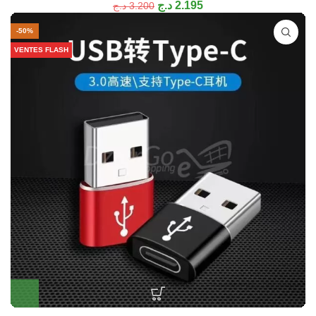
د.ج
2.195
د.ج
3.200
-50%
VENTES FLASH