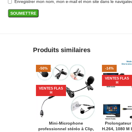
Enregistrer mon nom, mon e-mail et mon site dans le navigat
Produits similaires
-50%
-14%
VENDU
VENTES FLAS
H
VENTES FLAS
H
Mini-Microphone
Prolongateur
LIRE LA SUITE
AJOUTER AU P
professionnel stéréo à Clip,
H.264, 1080 M I