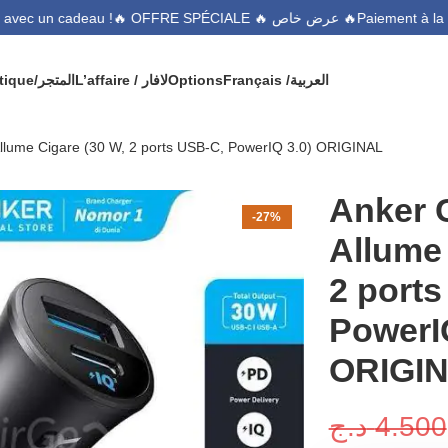
🔥 OFFRE SPÉCIALE 🔥 عرض خاص 🔥
ande avec un cadeau !
Boutique/المتجر
L’affaire / لافار
Options
Français /
العربية
llume Cigare (30 W, 2 ports USB-C, PowerIQ 3.0) ORIGINAL
Anker 
-27%
Allume 
2 port
PowerIQ
ORIGI
د.ج
4.500