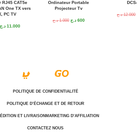
r RJ45 CAT5e
Ordinateur Portable
DCS-
AN One TX vers
Projecteur Tv
X, PC TV
د.ج
12.000
د.ج
600
د.ج
1.000
د.ج
11.000
POLITIQUE DE CONFIDENTIALITÉ
POLITIQUE D’ÉCHANGE ET DE RETOUR
ÉDITION ET LIVRAISON
MARKETING D’AFFILIATION
CONTACTEZ NOUS