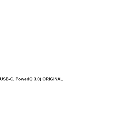
gie exclusive MultiProtect offre une protection contre les surtensions, le
rge sûre, rapide et efficace.
W, 2 ports), guide de bienvenue (français non garanti).
s USB-C, PowerIQ 3.0) ORIGINAL