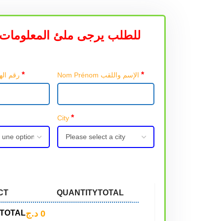
للطلب يرجى ملئ المعلومات 
*
*
Nom Prénom الإسم واللقب
Téléphone رقم الهاتف
*
City
CT
QUANTITY
TOTAL
د.ج
0
TOTAL