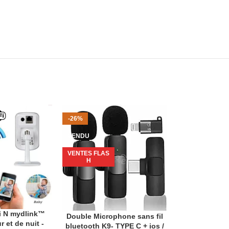
-26%
-22%
VENDU
VENDU
VENTES FLAS
VENTES FLAS
H
H
i N mydlink™
BOYA BY-M1 
ANIER
LIRE LA SUITE
Double Microphone sans fil
LIRE LA SUITE
r et de nuit -
Microphone La
bluetooth K9- TYPE C + ios /