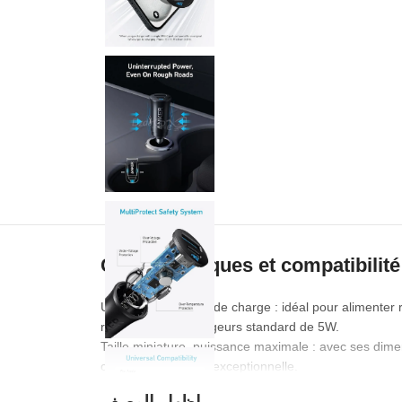
Caractéristiques et compatibilité
Un bond en vitesse de charge : idéal pour alimenter
rapide que les chargeurs standard de 5W.
Taille miniature, puissance maximale : avec ses dime
capacité de charge exceptionnelle.
Chargement de deux appareils en toute simplicité : a