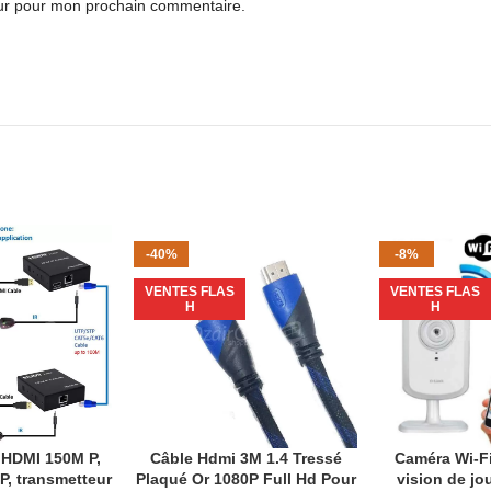
eur pour mon prochain commentaire.
-40%
-8%
VENTES FLAS
VENTES FLAS
H
H
 HDMI 150M P,
Câble Hdmi 3M 1.4 Tressé
Caméra Wi-F
ANIER
AJOUTER AU PANIER
AJOUTER AU P
P, transmetteur
Plaqué Or 1080P Full Hd Pour
vision de jou