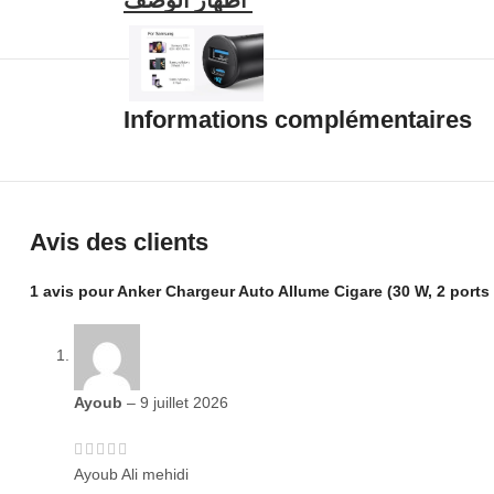
propriétaires d’appareils.
Maximisez la protection de l’appareil : notre technolo
l’allocation intelligente de l’alimentation pour une cha
Ce que vous obtenez : chargeur de voiture Anker (30 
Informations complémentaires
Avis des clients
1 avis pour
Anker Chargeur Auto Allume Cigare (30 W, 2 port
Ayoub
–
9 juillet 2026
Ayoub Ali mehidi