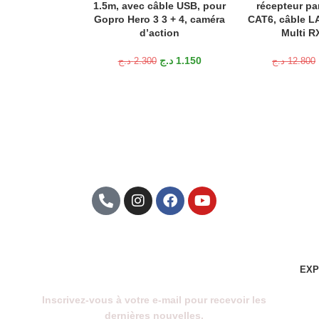
1.5m, avec câble USB, pour
récepteur pa
Gopro Hero 3 3 + 4, caméra
CAT6, câble L
d’action
Multi R
د.ج
1.150
د.ج
2.300
د.ج
12.800
Abonnez-Vous À Notre
Newsletter
EXP
Inscrivez-vous à votre e-mail pour recevoir les
dernières nouvelles.