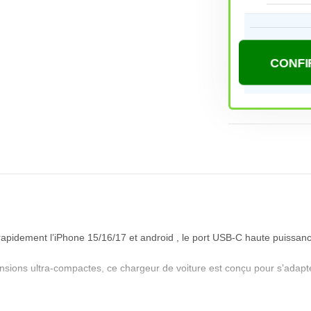
 rapidement l’iPhone 15/16/17 et
android
, le port USB-C haute puissanc
nsions ultra-compactes, ce chargeur de voiture est conçu pour s’adapte
limentez deux téléphones simultanément via les ports USB-C et USB-A, 