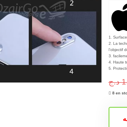
1. Surface
2. La tech
l’objectif 
3. facilem
4. Haute 
5. Protect
grandir
د.ج
1
8 en st
ه