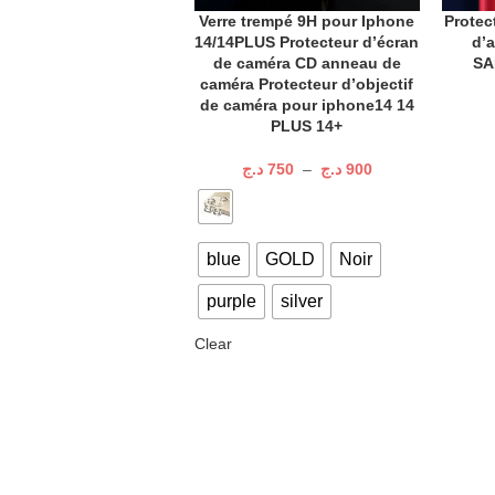
Verre trempé 9H pour Iphone
Protec
CHOIX DES OPTIONS
AJOUTE
14/14PLUS Protecteur d’écran
d’
de caméra CD anneau de
SA
caméra Protecteur d’objectif
de caméra pour iphone14 14
PLUS 14+
د.ج
750
–
د.ج
900
blue
GOLD
Noir
purple
silver
Clear