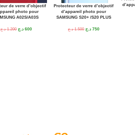
d’app
teur de verre d’objectif
Protecteur de verre d’objectif
R AU PANIER
AJOUTER AU PANIER
appareil photo pour
d’appareil photo pour
MSUNG A02S/A03S
SAMSUNG S20+ /S20 PLUS
د.ج
600
د.ج
750
د.ج
1.200
د.ج
1.500