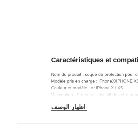
Caractéristiques et compati
Nom du produit : coque de protection pour o
Modèle pris en charge : iPhoneX/IPHONE X
Couleur et modèle : or iPhone X / XS
Description : Protégez l’objectif de votre app
et visible sur les photos pour garder vos sou
de la caméra et de l’objectif. Le couvercle 
pour vous ? Les lentilles du trou de lentille ne
Veuillez vérifier la taille du produit et la p