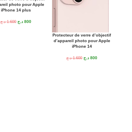
areil photo pour Apple
Verre 
CHOIX 
iPhone 14 plus
11PRO 
caméra
د.ج
800
د.ج
1.600
Pro
camér
Protecteur de verre d’objectif
AJOUTER AU PANIER
d’appareil photo pour Apple
iPhone 14
د.ج
800
د.ج
1.600
GOL
Clear