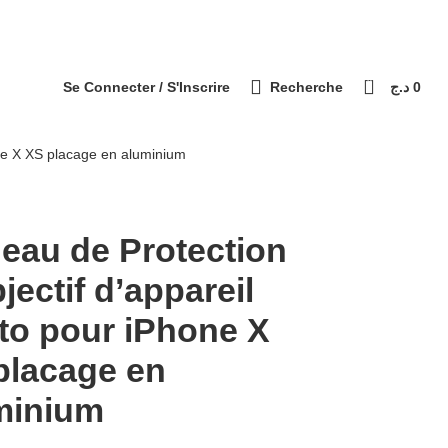
التوصيل 69 ولاية - Livraison 69 wilaya
Paiement à la livraison / الدفع عند الاستلام
0
Se Connecter / S'Inscrire
Recherche
د.ج
0
one X XS placage en aluminium
eau de Protection
jectif d’appareil
to pour iPhone X
placage en
minium