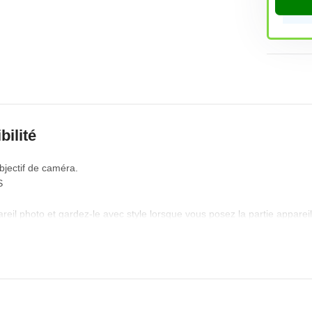
bilité
bjectif de caméra.
S
areil photo et gardez-le avec style lorsque vous posez la partie appareil
venirs propres. Ce produit peut être utilisé comme couvercle pour la part
en aluminium est également disponible dans une grande variété de couleu
 sont pas exposées. * Si le film est fixé à l’objectif de l’appareil photo, il
artie appareil photo de votre étui pour smartphone lorsque vous l’utilisez 