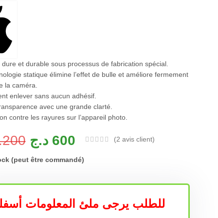
 dure et durable sous processus de fabrication spécial.
nologie statique élimine l’effet de bulle et améliore fermement
de la caméra.
ent enlever sans aucun adhésif.
transparence avec une grande clarté.
ion contre les rayures sur l’appareil photo.
.200
د.ج
600
(
2
avis client)
ock (peut être commandé)
للطلب يرجى ملئ المعلومات أسفل