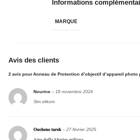
Informations complémenta
MARQUE
Avis des clients
2 avis pour
Anneau de Protection d’objectif d’appareil photo
Nourine
–
18 novembre 2024
Slm elikom
𝐎𝐮𝐜𝐡𝐞𝐧𝐞 𝐭𝐚𝐫𝐞𝐤
–
27 février 2025
𝐀𝐢𝐧𝐞 𝐝𝐚𝐟𝐥𝐚 𝐤𝐡𝐦𝐢𝐞𝐬 𝐦𝐢𝐥𝐢𝐚𝐧𝐚