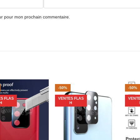
eur pour mon prochain commentaire.
-50%
-50%
S FLAS
VENTES FLAS
VENTE
H
H
Protec
AJOUTE