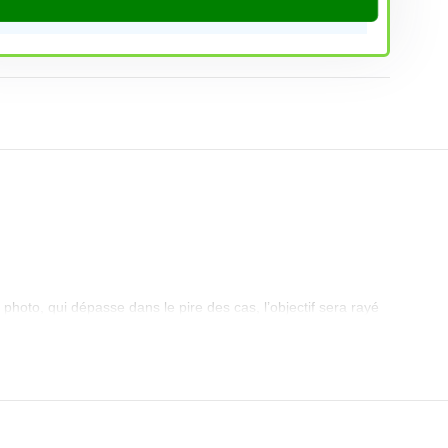
 photo, qui dépasse dans le pire des cas, l’objectif sera rayé
ie arrière de la caméra afin d’éviter les rayures sur le bord
rs, alors pourquoi ne pas en faire un point focal élégant
 peut flotter lorsqu’il est utilisé avec d’autres couvertures.
avec d’autres coques.