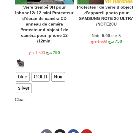
Verre trempé 9H pour
Protecteur de verre d’object
Iphone12/ 12 mini Protecteur
d’appareil photo pour
d’écran de caméra CD
SAMSUNG NOTE 20 ULTR
anneau de caméra
/NOTE20U
Protecteur d’objectif de
caméra pour iphone 12
Note
5.00
sur 5
/12mini
د.ج
750
د.ج
1.500
د.ج
750
د.ج
1.500
blue
GOLD
Noir
silver
Clear