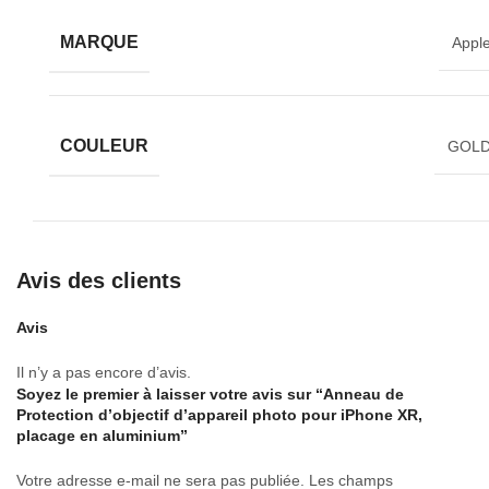
point focal élégant pour vous ? Les lentilles du trou de lentille n
sont pas exposées. * Si le film est fixé à l’objectif de l’appareil
MARQUE
Appl
photo, il peut flotter lorsqu’il est utilisé avec d’autres couverture
Veuillez vérifier la taille du produit et la partie appareil photo de
votre étui pour smartphone lorsque vous l’utilisez avec d’autres
coques.
COULEUR
GOL
Avis des clients
Avis
Il n’y a pas encore d’avis.
Soyez le premier à laisser votre avis sur “Anneau de
Protection d’objectif d’appareil photo pour iPhone XR,
placage en aluminium”
Votre adresse e-mail ne sera pas publiée.
Les champs