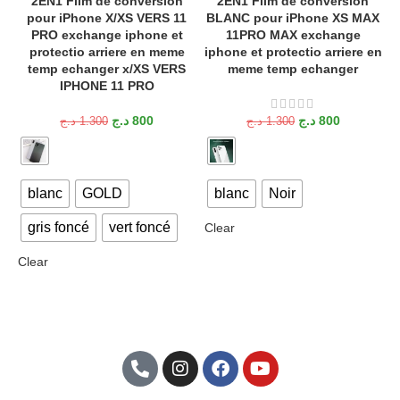
2EN1 Film de conversion
2EN1 Film de conversion
pour iPhone X/XS VERS 11
BLANC pour iPhone XS MAX
PRO exchange iphone et
11PRO MAX exchange
protectio arriere en meme
iphone et protectio arriere en
temp echanger x/XS VERS
meme temp echanger
IPHONE 11 PRO
د.ج
800
د.ج
800
د.ج
1.300
د.ج
1.300
blanc
GOLD
blanc
Noir
gris foncé
vert foncé
Clear
Clear