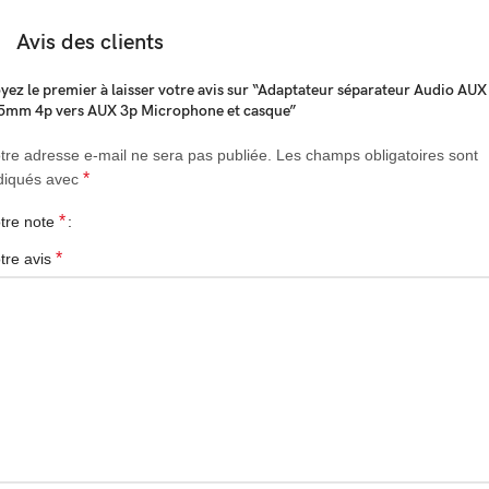
Microphone Mâle
Avis des clients
• Sortie : 1 x Jack 3.5mm 4p(Casque + Microphone) Femelle
• Longueur: 20cm
yez le premier à laisser votre avis sur “Adaptateur séparateur Audio AUX
• La couleur noire
5mm 4p vers AUX 3p Microphone et casque”
• Connecteur : haute durabilité plaqué or 24 carats
• Fil : Cuivre émaillé
tre adresse e-mail ne sera pas publiée.
Les champs obligatoires sont
*
diqués avec
*
tre note
*
tre avis