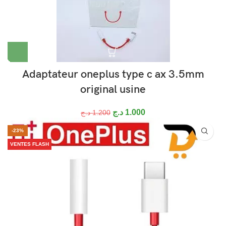
Adaptateur oneplus type c ax 3.5mm
original usine
د.ج
1.000
د.ج
1.200
-23%
VENTES FLASH