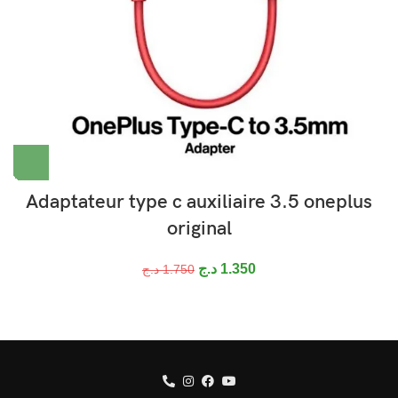
Adaptateur type c auxiliaire 3.5 oneplus
original
د.ج
1.350
د.ج
1.750