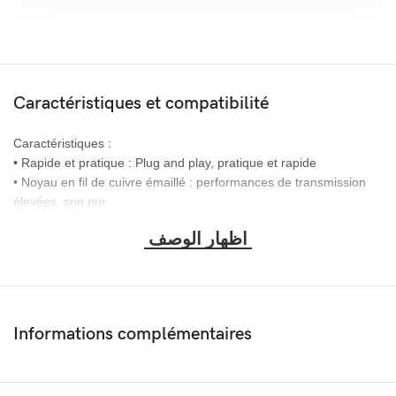
Caractéristiques et compatibilité
Caractéristiques :
• Rapide et pratique : Plug and play, pratique et rapide
• Noyau en fil de cuivre émaillé : performances de transmission
élevées, son pur
• Contacts plaqués or épais : Transmission du signal sensible et
efficace
• Conception à haute densité et à haut blindage : forte
performance anti-interférence
• Exécution exquise et bonne qualité : matériaux respectueux de
l’environnement, durables
Informations complémentaires
Spécifications :
• Nom : Câble audio 1 en 2 pour casque
• Entrée : 1 x Jack 3.5mm Casque Mâle + 1 x Jack 3.5mm