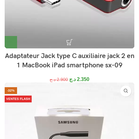
Adaptateur Jack type C auxiliaire jack 2 en
1 MacBook iPad smartphone sx-09
د.ج
2.350
د.ج
2.900
-32%
VENTES FLASH