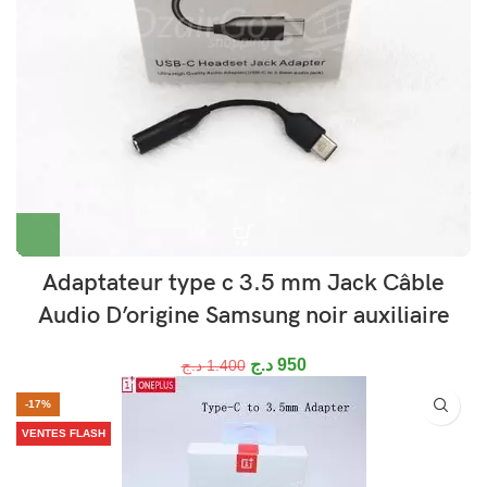
Adaptateur type c 3.5 mm Jack Câble
Audio D’origine Samsung noir auxiliaire
د.ج
950
د.ج
1.400
-17%
VENTES FLASH