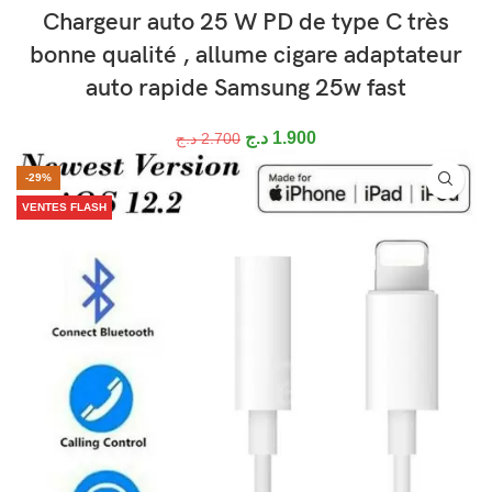
Chargeur auto 25 W PD de type C très
bonne qualité , allume cigare adaptateur
auto rapide Samsung 25w fast
د.ج
1.900
د.ج
2.700
-29%
VENTES FLASH