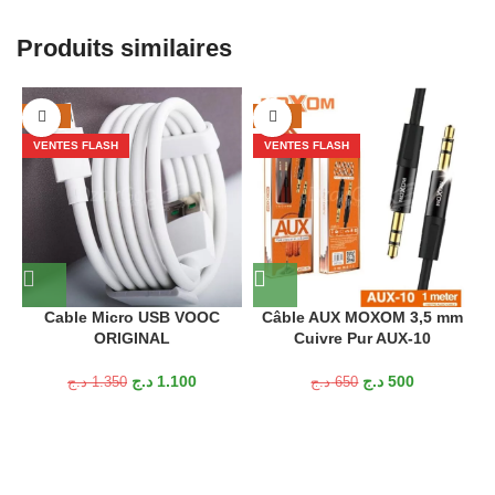
Produits similaires
-19%
-23%
VENTES FLASH
VENTES FLASH
Cable Micro USB VOOC
Câble AUX MOXOM 3,5 mm
ORIGINAL
Cuivre Pur AUX-10
v
د.ج
1.100
د.ج
500
د.ج
1.350
د.ج
650