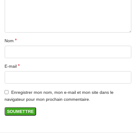
Grâce à sa longueur de 1 mètre, ce câble est adapté pour
recharger un téléphone sur un bureau, près du lit, dans une
voiture ou depuis un power bank compatible USB-C.
Achat en Algérie
*
Nom
Commandez votre câble USB-C vers Lightning 1 mètre sur
DZAIRGO avec livraison en Algérie et paiement à la livraison
selon disponibilité.
*
E-mail
Enregistrer mon nom, mon e-mail et mon site dans le
navigateur pour mon prochain commentaire.