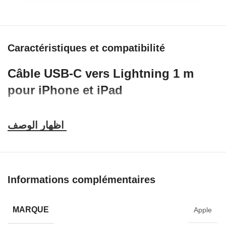
Caractéristiques et compatibilité
Câble USB-C vers Lightning 1 m
pour iPhone et iPad
Ce câble USB-C vers Lightning de 1 mètre permet de recharger
et synchroniser les appareils équipés d’un port Lightning. Son
format pratique convient à une utilisation quotidienne à la maison,
au bureau, en voiture ou pendant les déplacements.
Points forts
Informations complémentaires
Connecteur USB-C vers Lightning
Longueur pratique de 1 mètre
MARQUE
Apple
Permet la recharge et la synchronisation des données