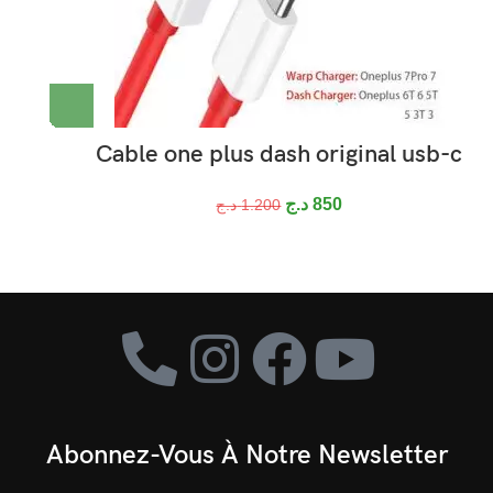
Cable one plus dash original usb-c
د.ج
850
د.ج
1.200
Abonnez-Vous À Notre Newsletter