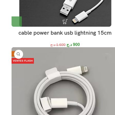
cable power bank usb lightning 15cm
د.ج
900
د.ج
1.600
-21%
VENTES FLASH