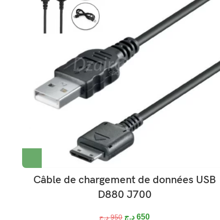
Câble de chargement de données USB
D880 J700
د.ج
650
د.ج
950