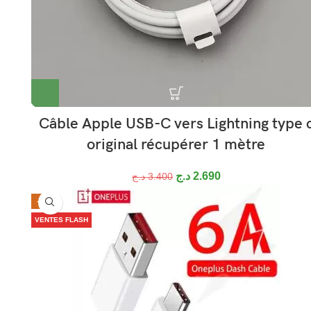
Câble Apple USB-C vers Lightning type 
original récupérer 1 mètre
د.ج
2.690
د.ج
3.400
-29%
VENTES FLASH