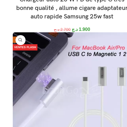
bonne qualité , allume cigare adaptateu
auto rapide Samsung 25w fast
د.ج
1.900
د.ج
2.700
-28%
VENTES FLASH