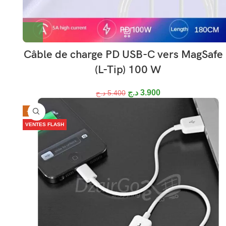
Câble de charge PD USB-C vers MagSafe
(L-Tip) 100 W
د.ج
3.900
د.ج
5.400
-44%
VENTES FLASH