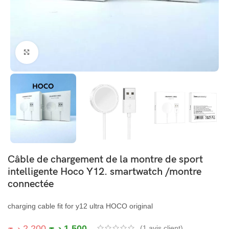
Cliquez pour agrandir
Câble de chargement de la montre de sport
intelligente Hoco Y12. smartwatch /montre
connectée
charging cable fit for y12 ultra HOCO original
د.ج
2.200
د.ج
1.500
(
1
avis client)