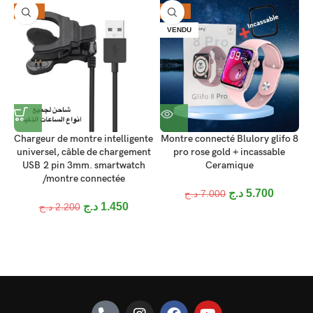
-34%
-19%
VENDU
Chargeur de montre intelligente
Montre connecté Blulory glifo 8
universel, câble de chargement
pro rose gold + incassable
C
USB 2 pin 3mm. smartwatch
Ceramique
/montre connectée
د.ج
5.700
د.ج
7.000
د.ج
1.450
د.ج
2.200