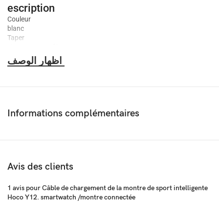
escription
Couleur
blanc
Taper
chargeur sans fil
Inclus dans le kit
alimentation de base avec câble intégré
Nombre de connecteurs
1
Câble inclus
Il y a
Informations complémentaires
Connecteur de câble
USB Type-A
Particularités
Protection contre les surtensions, tampon magnétique
Longueur du câble
1m
Avis des clients
1 avis pour
Câble de chargement de la montre de sport intelligente
Hoco Y12. smartwatch /montre connectée