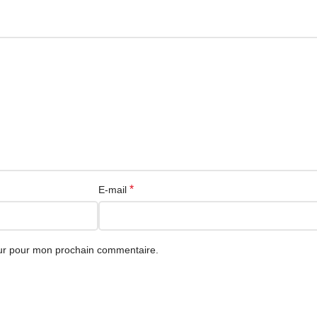
e, branchez la carte sur le port USB de votre ordinateur, puis ouvrez O
la carte et ajustez les paramètres vidéo.
, Linux et Android selon les logiciels et les ports disponibles. Vérif
ure ou le streaming.
*
E-mail
2.0 1080p sur DZAIRGO avec livraison en Algérie et paiement à la livra
eur pour mon prochain commentaire.