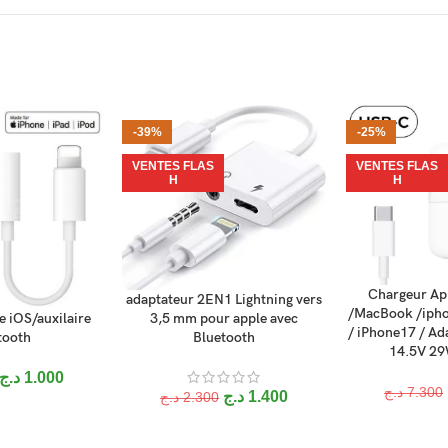
-39%
-25%
VENTES FLAS
VENTES FLAS
H
H
Chargeur Ap
AJOUTER AU P
adaptateur 2EN1 Lightning vers
AJOUTER AU PANIER
/MacBook /ipho
3,5 mm pour apple avec
 iOS/auxilaire
ANIER
/ iPhone17 / Ad
Bluetooth
tooth
14.5V 29
د.ج
1.000
د.ج
7.300
د.ج
1.400
د.ج
2.300