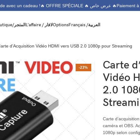
🔥 OFFRE SPÉCIALE 🔥 عرض خاص 🔥
ommande avec un cadeau !
Boutique/المتجر
L’affaire / لافار
Options
Français /
العربية
arte d’Acquisition Vidéo HDMI vers USB 2.0 1080p pour Streaming
Carte d
-23%
Vidéo 
2.0 108
Streami
Carte d’acquisitio
caméra et OBS. Acc
1080p selon config