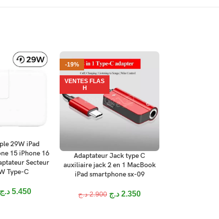
-19%
-14%
VENTES FLAS
VENTES FLAS
H
H
ple 29W iPad
ANIER
ne 15 iPhone 16
Adaptateur Jack type C
Adaptateur USB 
AJOUTER AU PANIER
AJOUTER AU P
aptateur Secteur
auxiliaire jack 2 en 1 MacBook
MacBook iPa
W Type-C
iPad smartphone sx-09
jh
د.ج
5.450
د.ج
2.350
د.ج
2.900
د.ج
3.200