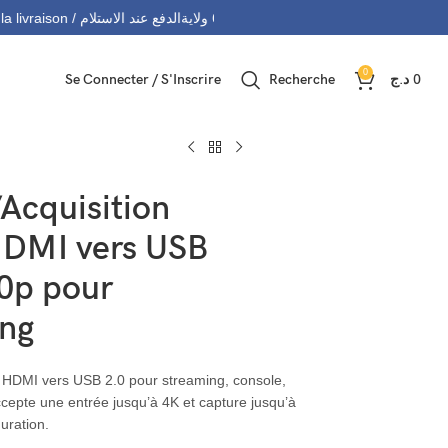
التوصيل 69 ولاية - Livraison 69 wilaya
Paiement à la livraison / الدفع عند الاستلام
0
Se Connecter / S'Inscrire
Recherche
د.ج
0
’Acquisition
HDMI vers USB
0p pour
ng
n HDMI vers USB 2.0 pour streaming, console,
epte une entrée jusqu’à 4K et capture jusqu’à
uration.