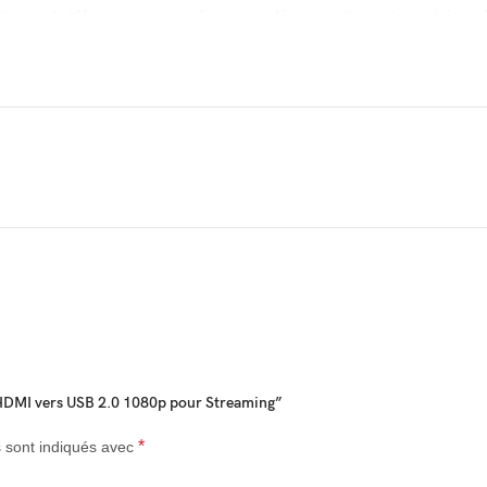
istrement vidéo, aux cours en ligne, aux démonstrations et aux visiocon
atible
ion
apture
ment
layStation, Xbox, Nintendo Switch, caméra HDMI, appareil photo, TV Box 
mpatible.
éo HDMI vers USB 2.0 1080p pour Streaming”
*
s sont indiqués avec
selon le modèle, mais l’enregistrement final est généralement limité 
iel, du système et des performances de l’ordinateur.