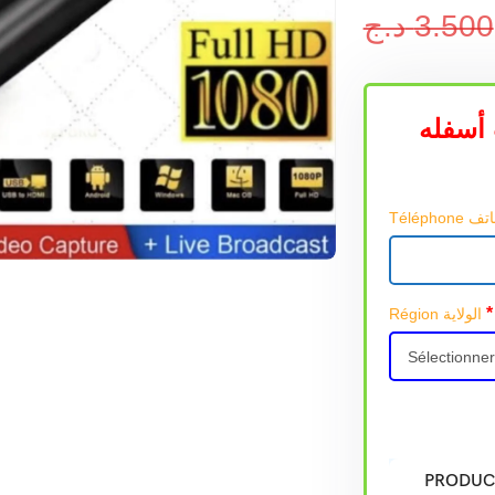
د.ج
3.500
أسفله
*
Région الولاية
PRODUC