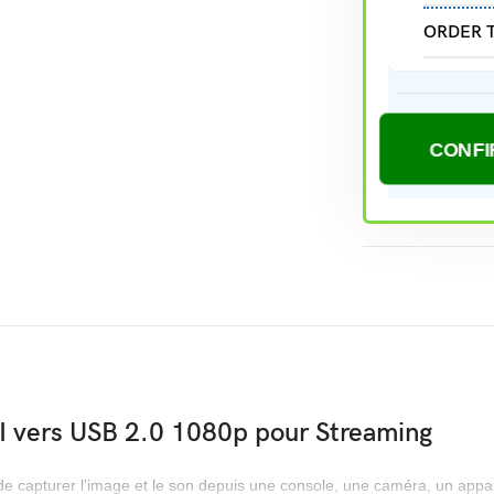
ORDER 
I vers USB 2.0 1080p pour Streaming
de capturer l’image et le son depuis une console, une caméra, un appa