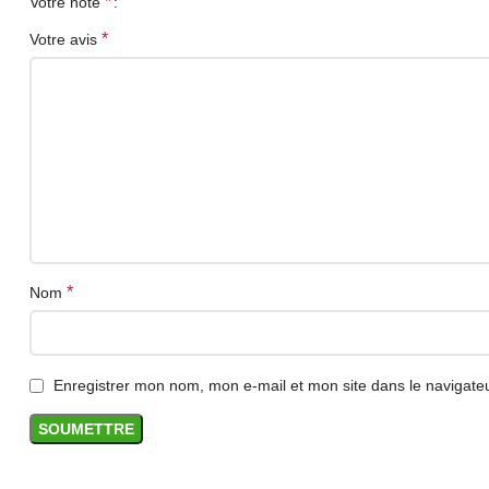
*
Votre note
*
Votre avis
Installation
Connectez la source vidéo à l’entrée HDMI de la cart
type « périphérique de capture vidéo », sélectionnez 
Compatibilité
Compatible avec de nombreux appareils Windows, macOS
compatible et de ressources suffisantes pour la capt
Achat en Algérie
*
Nom
Commandez votre carte d’acquisition vidéo HDMI USB 
Enregistrer mon nom, mon e-mail et mon site dans le navigat