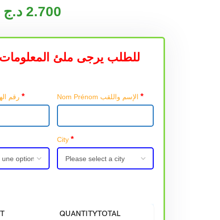
د.ج
2.700
للطلب يرجى ملئ المعلومات 
*
*
Nom Prénom الإسم واللقب
Téléphone رقم الهاتف
*
City
T
QUANTITY
TOTAL