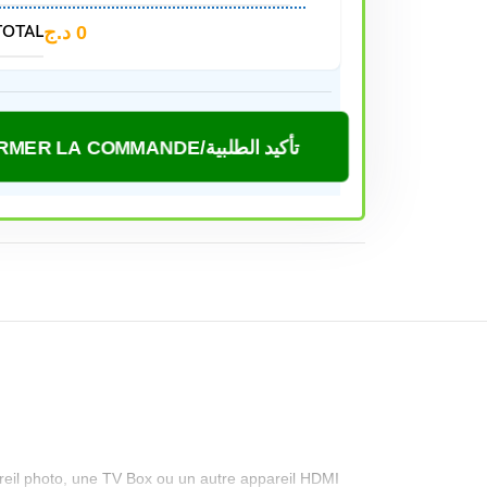
TOTAL
د.ج
0
CONFIRMER LA COMMANDE/تأكيد الطلبية
reil photo, une TV Box ou un autre appareil HDMI