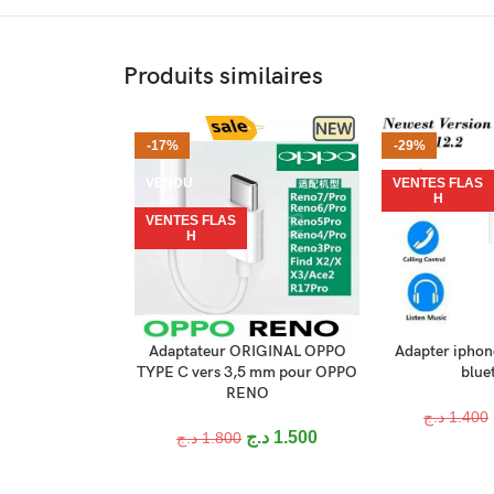
Produits similaires
-17%
-29%
VENDU
VENTES FLAS
H
VENTES FLAS
H
Adaptateur ORIGINAL OPPO
Adapter iphone
LIRE LA SUITE
AJOUTER AU P
TYPE C vers 3,5 mm pour OPPO
blue
RENO
د.ج
1.400
د.ج
1.500
د.ج
1.800