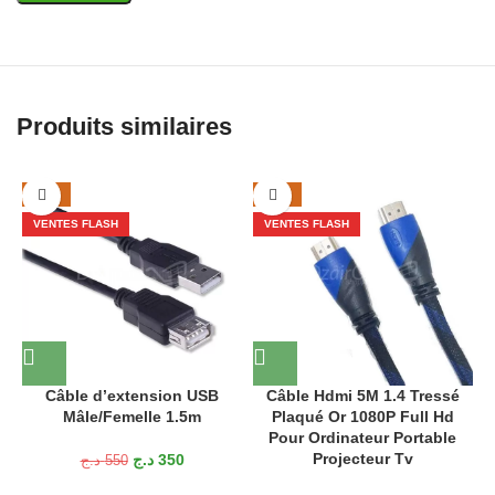
Produits similaires
-36%
-33%
VENTES FLASH
VENTES FLASH
Câble d’extension USB
Câble Hdmi 5M 1.4 Tressé
Mâle/Femelle 1.5m
Plaqué Or 1080P Full Hd
Pour Ordinateur Portable
Projecteur Tv
د.ج
350
د.ج
550