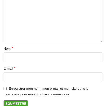
Nom du produit : Sac banane de sport
Département : Unisexe-adulte
Matériau du produit : Tissu imperméable
Couleur du produit : 2/ Gris chanvre et noire
Taille du produit : 47*11 cm/18,5*4,33 pouces
Plage de ceinture réglable : 70-115 cm/27,56-45,28 pouces
Emballage inclus
1* Sac banane de sport
*
Nom
*
E-mail
Enregistrer mon nom, mon e-mail et mon site dans le
navigateur pour mon prochain commentaire.