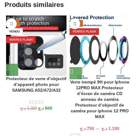
Produits similaires
-50%
-50%
VENDU
VENTES FLASH
VENTES FLASH
P
Protecteur de verre d’objectif
Verre trempé 9H pour Iphone
d’appareil photo pour
12PRO MAX Protecteur
SAMSUNG A52/A72/A32
d’écran de caméra CD
anneau de caméra
Protecteur d’objectif de
د.ج
600
د.ج
1.200
caméra pour iphone 12 PRO
MAX
د.ج
750
–
د.ج
1.100