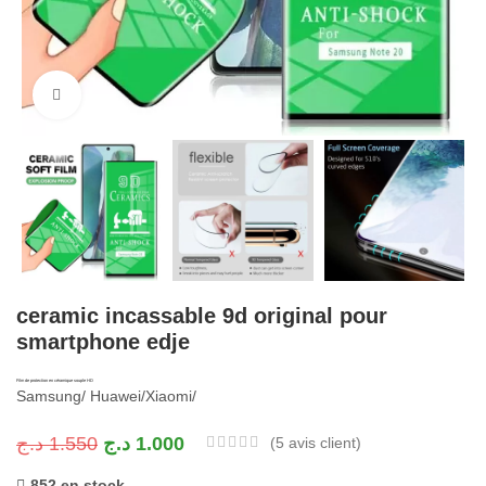
Cliquez pour agrandir
ceramic incassable 9d original pour
smartphone edje
Film de protection en céramique souple HD
Samsung/ Huawei/Xiaomi/
د.ج
1.550
د.ج
1.000
(
5
avis client)
852 en stock