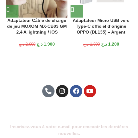
Adaptateur Câble de charge
Adaptateur Micro USB vers
de jeu MOXOM MX-CB03 GM
Type-C officiel d’origine
2,4 A lightning / iOS
OPPO (DL135) – Argent
د.ج
1.900
د.ج
1.200
د.ج
2.600
د.ج
1.500
Abonnez-Vous À Notre Newsletter
Inscrivez-vous à votre e-mail pour recevoir les dernières
nouvelles.