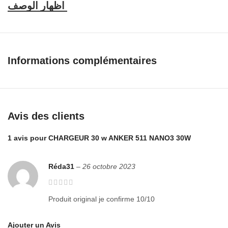
– 70% plus petit qu’un chargeur 30W d’origine.
– Mise à niveau avec une sortie de 30 W pour que vous puissiez
désormais recharger vos écouteurs, votre téléphone, votre tablette et
même votre MacBook Air avec un petit chargeur.
Informations complémentaires
– Charge haute vitesse : Offrez une charge à pleine vitesse de 30 W
pour iPhone 13 Pro et Pro Max, ou alimentez votre iPad Air (5e
génération) à 50 % en seulement 45 minutes.
– Prend en charge la charge ultra rapide Samsung (25 W).
Avis des clients
– Protection améliorée avec ActiveShield 2.0
1 avis pour
CHARGEUR 30 w ANKER 511 NANO3 30W
– Puissance : 30W
Réda31
–
26 octobre 2023
– Couleur : Noir, Blanc
– Marque : Anker
Produit original je confirme 10/10
Dans la boite:
Ajouter un Avis