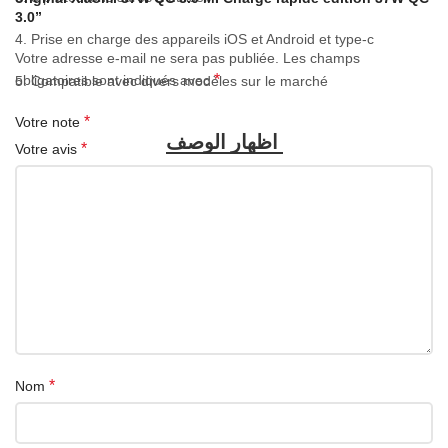
3.0”
4. Prise en charge des appareils iOS et Android et type-c
Votre adresse e-mail ne sera pas publiée.
Les champs
*
obligatoires sont indiqués avec
5. Compatible avec divers modèles sur le marché
*
Votre note
*
Votre avis
*
Nom