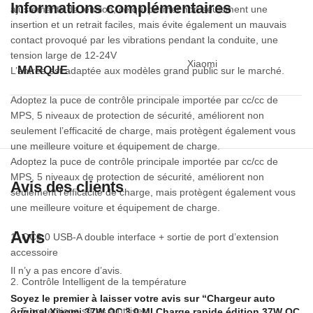
Informations complémentaires
ajustements de tension, ce qui permet non seulement une
insertion et un retrait faciles, mais évite également un mauvais
contact provoqué par les vibrations pendant la conduite, une
tension large de 12-24V
Xiaomi
MARQUE
L’entrée est adaptée aux modèles grand public sur le marché.
Adoptez la puce de contrôle principale importée par cc/cc de
MPS, 5 niveaux de protection de sécurité, améliorent non
seulement l’efficacité de charge, mais protègent également vous
une meilleure voiture et équipement de charge.
Adoptez la puce de contrôle principale importée par cc/cc de
MPS, 5 niveaux de protection de sécurité, améliorent non
Avis des clients
seulement l’efficacité de charge, mais protègent également vous
une meilleure voiture et équipement de charge.
Avis
1. QC3.0 USB-A double interface + sortie de port d’extension
accessoire
Il n’y a pas encore d’avis.
2. Contrôle Intelligent de la température
Soyez le premier à laisser votre avis sur “Chargeur auto
3. 5 protections sûres à utiliser
original Xiaomi 37W QC 3.0 MI Charge rapide édition 37W QC