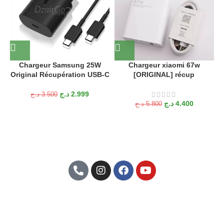
Chargeur Samsung 25W
Chargeur xiaomi 67w
C
Original Récupération USB-C
[ORIGINAL] récup
د.ج
2.999
د.ج
3.500
د.ج
4.400
د.ج
5.800
Abonnez-Vous À Notre Newsletter