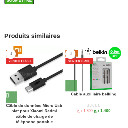
Produits similaires
-27%
-22%
VENTES FLASH
VENTES FLASH
Cable auxiliaire belking
Câble de données Micro Usb
د.ج
1.400
plat pour Xiaomi Redmi
د.ج
1.800
câble de charge de
téléphone portable