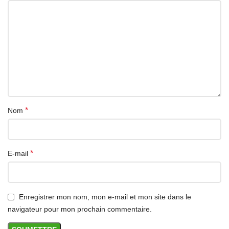
Technologie SuperCharge Huawei pour une charge optimisée et
sécurisée.
Compatibilité étendue avec divers modèles de smartphones
Huawei.
Design élégant et compact, idéal pour une utilisation nomade.
Mécanismes de protection avancés contre la surchauffe et les
surtensions pour une charge en toute sécurité.
*
Nom
*
E-mail
Enregistrer mon nom, mon e-mail et mon site dans le
navigateur pour mon prochain commentaire.