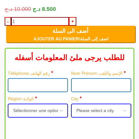
د.ج
10.000
د.ج
8.500
أضف الى السلة
AJOUTER AU PANIER/اضف إلى السلة
للطلب يرجى ملئ المعلومات أسفله
*
*
Nom Prénom الإسم واللقب
Téléphone رقم الهاتف
*
*
Région الولاية
City