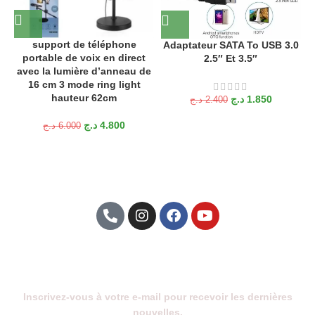
a
support de téléphone
Adaptateur SATA To USB 3.0
portable de voix en direct
2.5″ Et 3.5″
H
avec la lumière d’anneau de
16 cm 3 mode ring light
hauteur 62cm
د.ج
1.850
د.ج
2.400
د.ج
4.800
د.ج
6.000
Abonnez-Vous À Notre Newsletter
Inscrivez-vous à votre e-mail pour recevoir les dernières
nouvelles.