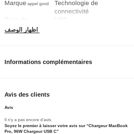
Marque
Technologie de
pouce 2021/
appel good
connectivité
2020/2018; iPad Air 4
Type de
USB
2020; iPad Mini 6
connecteur
USB Type C 96 w
2021; Switch et autres
périphériques USB C
Appareils
MacBook Pro 16
compatibles
pouces 2019; 2021
MacBook Pro 14
pouces; MacBook Pro
Informations complémentaires
13/15 pouces 2016/
2017/2018/2019/202
0
Chargeur USB C ;USB
Avis des clients
Câble C à C
Avis
Il n’y a pas encore d’avis.
Soyez le premier à laisser votre avis sur “Chargeur MacBook
Pro, 96W Chargeur USB C”