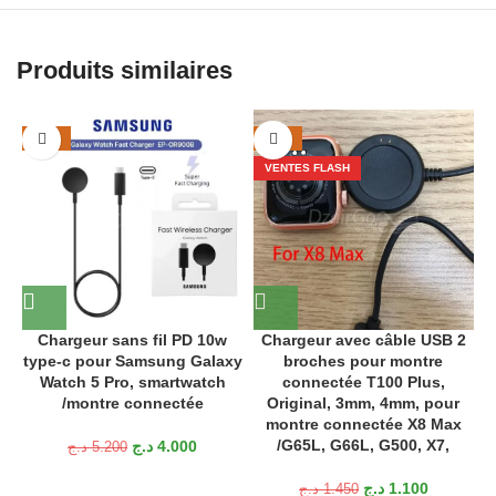
Produits similaires
-23%
-24%
VENTES FLASH
Chargeur sans fil PD 10w
Chargeur avec câble USB 2
type-c pour Samsung Galaxy
broches pour montre
Watch 5 Pro, smartwatch
connectée T100 Plus,
/montre connectée
Original, 3mm, 4mm, pour
montre connectée X8 Max
/G65L, G66L, G500, X7,
د.ج
4.000
د.ج
5.200
د.ج
1.100
د.ج
1.450