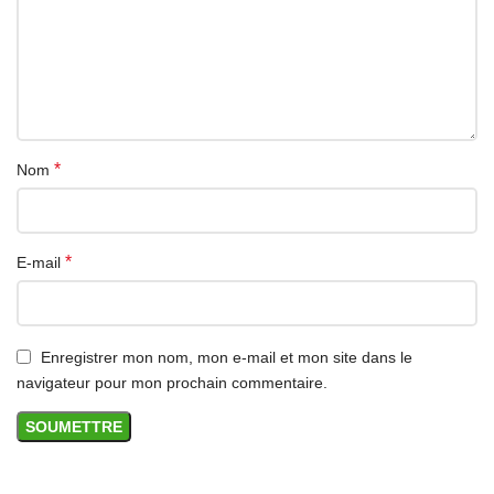
Chargez sans problème votre montre sur votre PC ou votre
chargeur, sécurité et stabilité.
Câble Durable et flexible, accessoires uniquement, montre
connectée non incluse.
Spécification:
*
Nom
Matériau: Plastique
Longueur: Env. 65 cm/25.59 pouces
Le forfait Comprend:
*
E-mail
Câble de chargement de montre 1 pièce
Enregistrer mon nom, mon e-mail et mon site dans le
navigateur pour mon prochain commentaire.