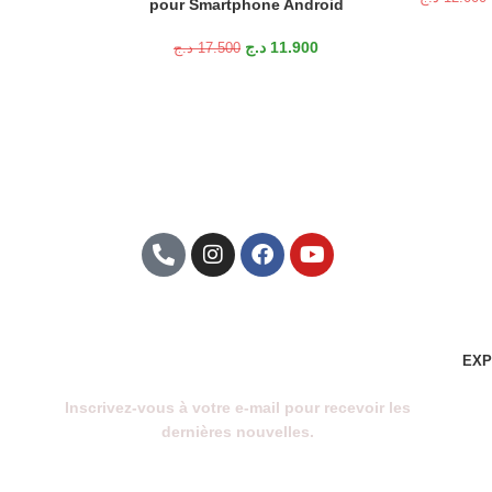
pour Smartphone Android
Tension d’entrée/courant: 5V / 2A
Liste d’emballage:
د.ج
11.900
د.ج
17.500
1 * Convertisseur
1 * Keybaord
1 * Souris
1 * Manuel
1 * adaptateur OTG
1 * Manuel
Abonnez-Vous À Notre
Newsletter
EXP
Inscrivez-vous à votre e-mail pour recevoir les
dernières nouvelles.