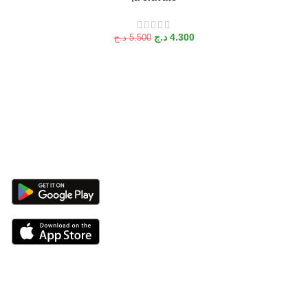
د.ج
4.300
د.ج
5.500