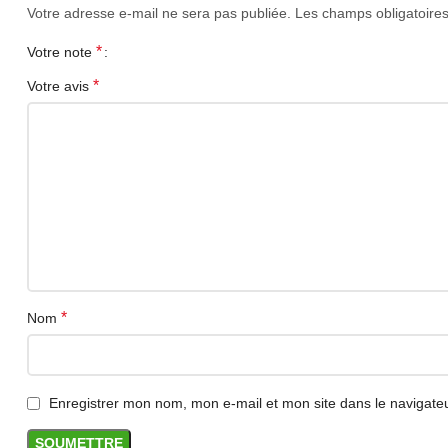
prend également en charge la touche de fonction multi
Votre adresse e-mail ne sera pas publiée.
Les champs obligatoire
3. Souris de jeu à LED RVB: les deux côtés de la sour
*
Votre note
confortable, réduisant l’usure, et plus résistant à l
durable.
*
Votre avis
4. Convertisseur de clavier et de souris: Le convert
One/pour Xbox 360/pour PS4/pour PS3. Laissez-vous
5. Large compatibilité du clavier et de la souris: le cla
Il est entièrement compatible avec Win2000/pour XP/
Spécification:
Nom: Convertisseur clavier et souris
Couleur: noir
Utilisation: utilisez le clavier et la souris pour contrôl
Compatibilité: pour PS3, pour PS4, pour PS5 (seuls 
Système applicable: Android (prise en charge de la
*
Nom
Matériau: plastique
Tension d’entrée/courant: 5V / 2A
Liste d’emballage:
1 * Convertisseur
Enregistrer mon nom, mon e-mail et mon site dans le navigat
1 * Keybaord
1 * Souris