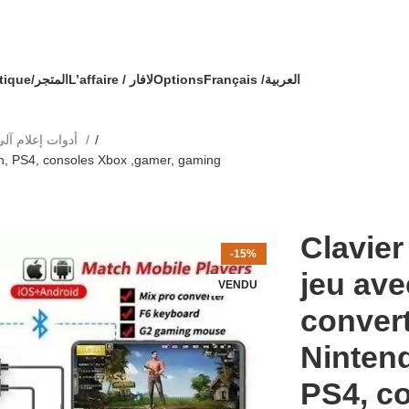
🔥 OFFRE SPÉCIALE 🔥 عرض خاص 🔥
 commande avec un cadeau !
Boutique/المتجر
L’affaire / لافار
Options
Français /
العربية
Consommable Informatique/أدوات إعلام آلي
tch, PS4, consoles Xbox ,gamer, gaming
Clavier
-15%
jeu ave
VENDU
convert
Ninten
PS4, c