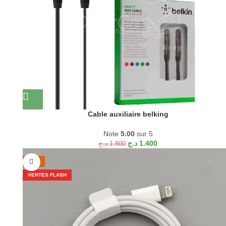
Cable auxiliaire belking
Note
5.00
sur 5
د.ج
1.400
د.ج
1.800
-21%
VENTES FLASH