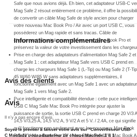
Safe que nous avions déjà.
Eh bien, cet adaptateur USB-C ve
Mag Safe 2 résout entièrement ce problème, il offre la possibil
de convertir un câble Mag Safe de style ancien pour charger
votre nouveau Mac Book Pro / Air avec un port USB C, vous
posséderez un Mag rapide et sans tracas. Câble de
Informations complémentaires
chargement sécurisé pour votre nouveau Mac Book Pro et
préservez la valeur de votre investissement dans les chargeu
Prise en charge des adaptateurs d’alimentation Mag Safe 2 et
Mag Safe 1 : cet adaptateur Mag Safe vers USB C prend en
charge les chargeurs Mag Safe 1 (L-Tip) ou Mag Safe 2 (T-Tip
45 W/60 W/85 W sans adaptateurs supplémentaires, il
Avis des clients
fonctionne également avec un Mag Safe 1 avec un adaptateur
Mag Safe 1 vers Mag Safe 2.
Puce intelligente et compatibilité étendue : cette puce intelligen
Avis
USB C Mag Safe Mac Book Pro intégrée pour ajuster la
puissance de sortie, la sortie USB C prend en charge 20 V/3 A
Il n’y a pas encore d’avis.
14,5 V/3,25 A, 14,5 V/2 A, 9 V/2 A et 5 V. / 2.4A, ce qui signifie
qu’il fonctionne non seulement avec les nouveaux Mac Book
Soyez le premier à laisser votre avis sur “Convertisseur USB-
C MagSafe pour adaptateur de charge MagSafe 2 & 1
Pro 12″ / Mac Book Pro 13″ / Mac Book Pro 15″ / Mac Book A