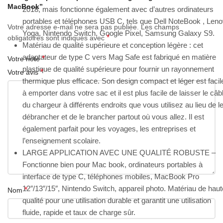
MacBook”
2018, mais fonctionne également avec d’autres ordinateurs
portables et téléphones USB C, tels que Dell NoteBook , Len
Votre adresse e-mail ne sera pas publiée.
Les champs
Yoga, Nintendo Switch, Google Pixel, Samsung Galaxy S9.
*
obligatoires sont indiqués avec
Matériau de qualité supérieure et conception légère : cet
adaptateur de type C vers Mag Safe est fabriqué en matière
*
Votre note
plastique de qualité supérieure pour fournir un rayonnement
*
Votre avis
thermique plus efficace.
Son design compact et léger est facil
à emporter dans votre sac et il est plus facile de laisser le câb
du chargeur à différents endroits que vous utilisez au lieu de l
débrancher et de le brancher partout où vous allez.
Il est
également parfait pour les voyages, les entreprises et
l’enseignement scolaire.
LARGE APPLICATION AVEC UNE QUALITÉ ROBUSTE –
Fonctionne bien pour Mac book, ordinateurs portables à
interface de type C, téléphones mobiles, MacBook Pro
12″/13″/15″, Nintendo Switch, appareil photo. Matériau de haut
*
Nom
qualité pour une utilisation durable et garantit une utilisation
fluide, rapide et taux de charge sûr.