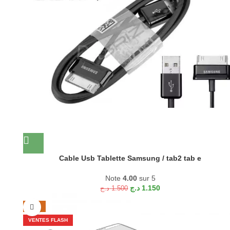
Cable Usb Tablette Samsung / tab2 tab e
Note
4.00
sur 5
د.ج
1.150
د.ج
1.500
-29%
VENTES FLASH