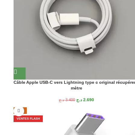
Câble Apple USB-C vers Lightning type c original récupére
mètre
د.ج
2.690
د.ج
3.400
-26%
VENTES FLASH