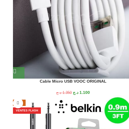
Cable Micro USB VOOC ORIGINAL
د.ج
1.100
د.ج
1.350
-22%
VENTES FLASH