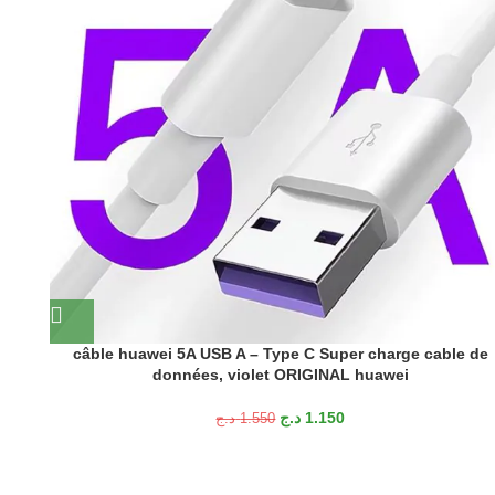
câble huawei 5A USB A – Type C Super charge cable de
données, violet ORIGINAL huawei
د.ج
1.150
د.ج
1.550