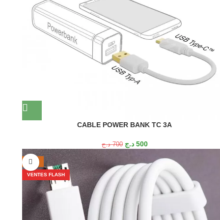
CABLE POWER BANK TC 3A
د.ج
500
د.ج
700
-19%
VENTES FLASH