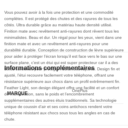
Vous pouvez avoir à la fois une protection et une commodité
complètes. Il est protégé des chutes et des rayures de tous les
côtés. Ultra durable grâce au matériau haute densité utilisé.
Finition mate avec revêtement anti-rayures dont rêvent tous les
minimalistes. Beau et dur. Un régal pour les yeux, vient dans une
finition mate et avec un revêtement anti-rayures pour une
durabilité durable. Conception de construction de lèvre supérieure
pour aider à protéger l’écran lorsqu’il est face vers le bas sur une
surface plane, c’est un étui qui est super protecteur car il a des
Informations complémentaires
bords surélevés pour protéger l’écran des rayures. Design fin et
ajusté, l’étui recouvre facilement votre téléphone, offrant une
résistance supérieure aux chocs dans un profil extrêmement fin.
Feather Light, son design élégant offre une facilité et un confort
OnePlus
MARQUE
de manipulation, sans le poids et l’encombrement
supplémentaires des autres étuis traditionnels. Sa technologie
unique de coussin d’air et ses coins antichocs rendent votre
téléphone résistant aux chocs sous tous les angles en cas de
chute.