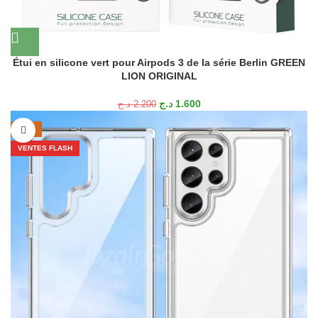
Étui en silicone vert pour Airpods 3 de la série Berlin GREEN
LION ORIGINAL
د.ج
1.600
د.ج
2.200
-44%
VENTES FLASH