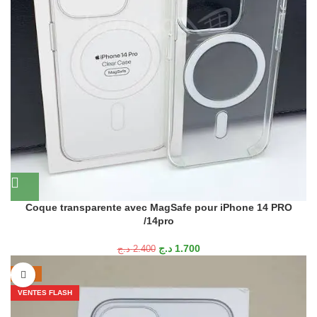
Coque transparente avec MagSafe pour iPhone 14 PRO
/14pro
د.ج
1.700
د.ج
2.400
-38%
VENTES FLASH