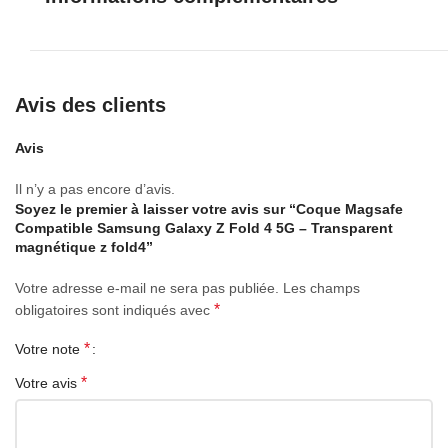
SKU: GE070EA0GWXVKNAFAMZ
Modèle: Samsung galaxy Z fold 4
Avis des clients
Poids (kg): 0.001
Avis
Couleur: Transparent
Il n’y a pas encore d’avis.
Matériau principal: Plastique en pvc
Soyez le premier à laisser votre avis sur “Coque Magsafe
Compatible Samsung Galaxy Z Fold 4 5G – Transparent
magnétique z fold4”
Votre adresse e-mail ne sera pas publiée.
Les champs
*
obligatoires sont indiqués avec
*
Votre note
*
Votre avis