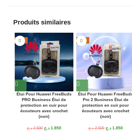
Produits similaires
-29%
-29%
Étui Pour Huawei FreeBuds
Étui Pour Huawei FreeBud
PRO Business Étui de
Pro 2 Business Étui de
protection en cuir pour
protection en cuir pour
écouteurs avec crochet
écouteurs avec crochet
(noir)
(noir)
د.ج
1.850
د.ج
1.850
د.ج
2.600
د.ج
2.600