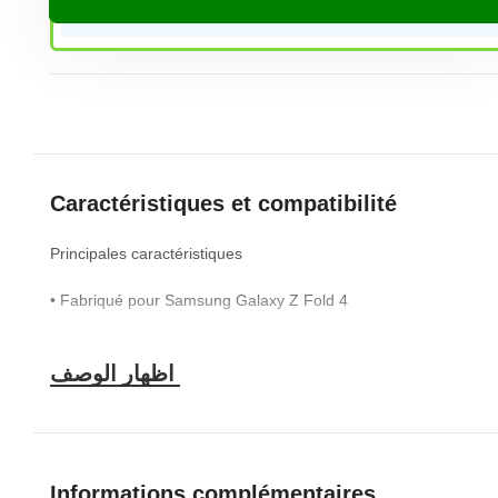
Caractéristiques et compatibilité
Principales caractéristiques
• Fabriqué pour Samsung Galaxy Z Fold 4
• Coque matière plastique, anti jaunissement
• 1 antichoc offert pour solidifier l’écran du téléphone
• Qualité supérieure
Caractéristiques
Informations complémentaires