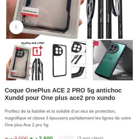
Cliquez pour agrandir
Coque OnePlus ACE 2 PRO 5g antichoc
Xundd pour One plus ace2 pro xundo
Profitez de la fiabilité et la solidité d’un etui de protection,
magnifique et classe il épousera parfaitement les lignes de votre
One plus Ace 2 pro 5g
د.ج
3.000
د.ج
2.600
(
3
avis client)