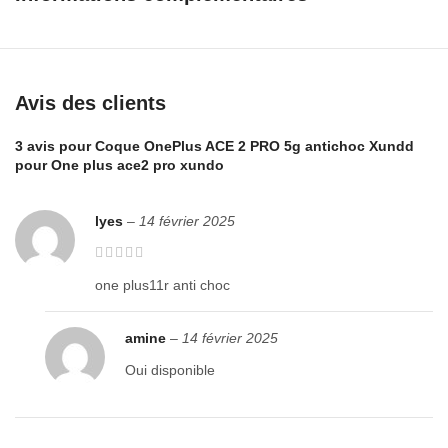
digitales.
Un petit trou traversant sur le côté pour un cordon.
Les côtés en caoutchouc flexible facilitent l’enfilage et le retrait.
Avis des clients
Protection des bords surélevés de 0,8 mm pour les caméras
arrière.
3 avis pour
Coque OnePlus ACE 2 PRO 5g antichoc Xundd
Les coins du pare-chocs protègent les chutes accidentelles
pour One plus ace2 pro xundo
lyes
–
14 février 2025
one plus11r anti choc
amine
–
14 février 2025
Oui disponible