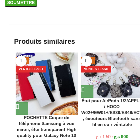
Produits similaires
-53%
-40%
VENTES FLASH
VENTES FLASH
Étui pour AirPods 1/2/APP
/ HOCO
W02+/EW01+/ES39/ES49/EC
POCHETTE Coque de
, écouteurs Bluetooth san
téléphone Samsung à vue
fil en cuir véritable
miroir, étui transparent High
quality pour Galaxy Note 10
د.ج
900
د.ج
1.500