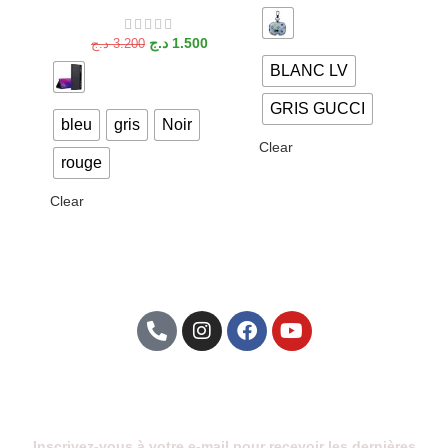
د.ج
1.500
د.ج
3.200
BLANC LV
GRIS GUCCI
bleu
gris
Noir
Clear
rouge
Clear
Abonnez-Vous À Notre Newsletter
Inscrivez-vous à votre e-mail pour recevoir les dernières