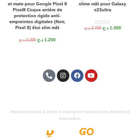
et mate pour Google Pixel 8
slime mât pour Galaxy
Pixel8 Coque arrière de
s23ultra
protection rigide anti-
empreintes digitales (Noir,
Pixel 8) étui slim mât
د.ج
1.450
د.ج
2.700
د.ج
1.250
د.ج
2.200
Abonnez-Vous À Notre Newsletter
Inscrivez-vous à votre e-mail pour recevoir les dernières
nouvelles.