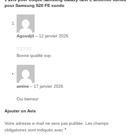
pour Samsung S20 FE xundo
Protection des bords surélevés de 0,8 mm pour les caméras
arrière.
Les coins du pare-chocs protègent les chutes accidentelles
Agoudjil
–
12 janvier 2026
Bonne qualité svp.
amine
–
17 janvier 2026
Oui biensur
Ajouter un Avis
Votre adresse e-mail ne sera pas publiée.
Les champs
*
obligatoires sont indiqués avec