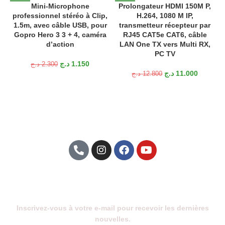
Mini-Microphone
Prolongateur HDMI 150M P,
professionnel stéréo à Clip,
H.264, 1080 M IP,
1.5m, avec câble USB, pour
transmetteur récepteur par
Gopro Hero 3 3 + 4, caméra
RJ45 CAT5e CAT6, câble
d’action
LAN One TX vers Multi RX,
PC TV
د.ج
1.150
د.ج
2.300
د.ج
11.000
د.ج
12.800
Abonnez-Vous À Notre Newsletter
Inscrivez-vous à votre e-mail pour recevoir les dernières
nouvelles.