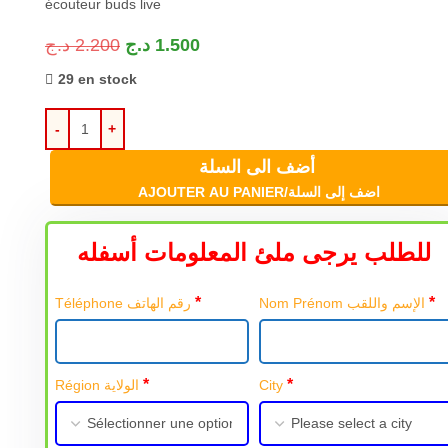
écouteur
buds live
د.ج
2.200
د.ج
1.500
29 en stock
أضف الى السلة
AJOUTER AU PANIER/اضف إلى السلة
للطلب يرجى ملئ المعلومات أسفله
*
*
Nom Prénom الإسم واللقب
Téléphone رقم الهاتف
*
*
Région الولاية
City