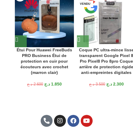
VENDU
Étui Pour Huawei FreeBuds
Coque PC ultra-mince liss
PRO Business Étui de
transparent Google Pixel 
protection en cuir pour
Pro Pixel8 Pro 8pro Coque
écouteurs avec crochet
arrière de protection rigid
(marron clair)
anti-empreintes digitales
د.ج
1.850
د.ج
2.300
د.ج
2.600
د.ج
3.500