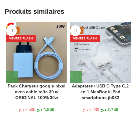
Produits similaires
-25%
-14%
VENTES FLASH
VENTES FLASH
Pack Chargeur google pixel
Adaptateur USB C Type C,2
avec cable tc/tc 30 w
en 1 MacBook iPad
ORIGINAL 100% 30w
smartphone jh032
د.ج
4.850
د.ج
2.750
د.ج
6.500
د.ج
3.200