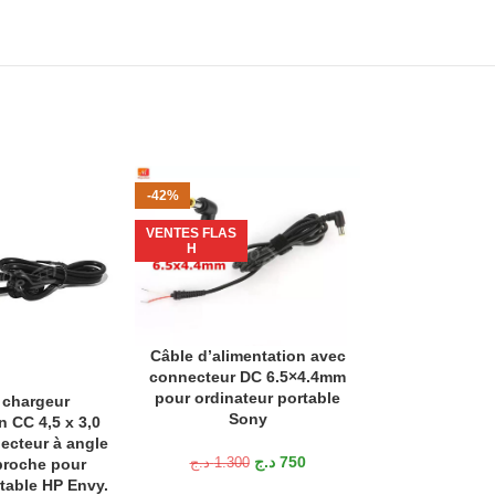
-42%
-28%
VENTES FLAS
VENTES FLAS
H
H
Câble d’alimentation avec
AJOUTER AU PANIER
connecteur DC 6.5×4.4mm
pour ordinateur portable
 chargeur
Support de re
ANIER
AJOUTER AU P
Sony
n CC 4,5 x 3,0
pour ordinat
cteur à angle
N191 avec 
د.ج
750
broche pour
portable, fin
د.ج
1.300
table HP Envy.
alimenté par 