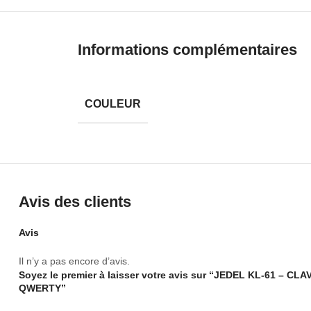
Marque : JEDEL
Modèle : KL-61
Informations complémentaires
Caractéristiques générales
•
Type : clavier gaming mécanique sans fil
COULEUR
•
Utilisation : Gaming / Bureautique
•
Switchs
: BLEU Switch et RED
•
Technologie : Sans fil (Bluetooth / 2.4G) + mode fil
Avis des clients
•
Format : 60% (ultra-compact)
Avis
•
Anti-Ghosting : Oui
Il n’y a pas encore d’avis.
•
Disposition : QWERTY
Soyez le premier à laisser votre avis sur “JEDEL KL-61 
QWERTY”
•
Autonomie : longue durée