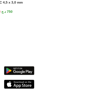
 4,5 x 3,0 mm
int
د.ج
750
0
د.ج
4.000