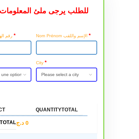
للطلب يرجى ملئ المعلومات 
*
*
Nom Prénom الإسم واللقب
Téléphone رقم الهاتف
*
City
CT
QUANTITY
TOTAL
د.ج
0
TOTAL