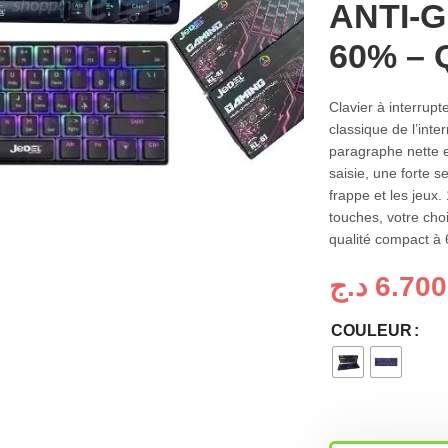
ANTI-
60% –
Clavier à interrupt
classique de l’inte
paragraphe nette e
saisie, une forte s
frappe et les jeux
touches, votre choi
qualité compact à
د.ج
6.700
COULEUR