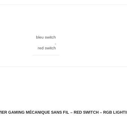
bleu switch
,
red switch
aire USB
– CLAVIER GAMING MÉCANIQUE SANS FIL – RED SWITCH – RGB LIGHT