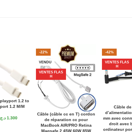
-22%
-42%
VENDU
VENTES FLAS
H
VENTES FLAS
H
playport 1.2 to
ANIER
port 1.2 M/M
Câble de
AJOUTER AU P
d’alimentatio
Câble (câble cc en T) cordon
LIRE LA SUITE
د.ج
1.300
mm avec conne
de réparation cc pour
droit avec 
MacBook AIR/PRO Retina
ordinateur por
Magsafe 2 45W 60W 85W