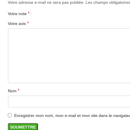
Votre adresse e-mail ne sera pas publiée.
Les champs obligatoire
Ergonomie et esthétique
*
Votre note
•
Structure : mécanique compacte
*
Votre avis
•
Format 60% pour un maximum de place sur le bur
•
Touches ergonomiques profilées
•
Rétroéclairage RGB personnalisable
•
Conception légère et robuste
Connectivité
*
Nom
•
Modes : Bluetooth / 2.4G sans fil / USB filaire
•
Dongle USB : Oui (récepteur 2.4G)
Enregistrer mon nom, mon e-mail et mon site dans le navigat
•
Connectique : USB pour la recharge