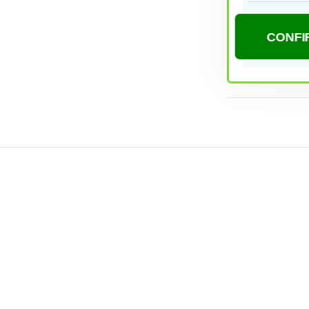
ANIQUE SANS FIL
–
RED SWITCH
–
RGB LIGHTING
–
ANTI-GHOST