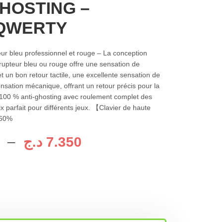
GHOSTING –
 QWERTY
eur bleu professionnel
et rouge
– La conception
rrupteur bleu ou
rouge
offre une sensation de
t un bon retour tactile, une excellente sensation de
ensation mécanique, offrant un retour précis pour la
. 100 % anti-ghosting avec roulement complet des
x parfait pour différents jeux.
【
Clavier de haute
 60%
–
د.ج
7.350