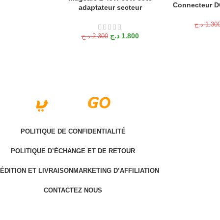
Connecteur DC
adaptateur secteur
د.ج
1.30
د.ج
1.800
د.ج
2.300
POLITIQUE DE CONFIDENTIALITÉ
POLITIQUE D’ÉCHANGE ET DE RETOUR
ÉDITION ET LIVRAISON
MARKETING D’AFFILIATION
CONTACTEZ NOUS
Last version @ 2025