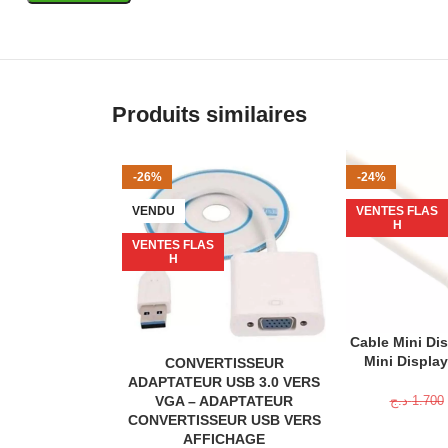
•
Compatibilité : Windows / macOS / PC / Laptop
•
Plug & Play : Oui
Produits similaires
-26%
-24%
VENDU
VENTES FLAS
H
VENTES FLAS
H
Cable Mini Dis
AJOUTER AU P
Mini Display
CONVERTISSEUR
LIRE LA SUITE
ADAPTATEUR USB 3.0 VERS
VGA – ADAPTATEUR
د.ج
1.700
CONVERTISSEUR USB VERS
AFFICHAGE