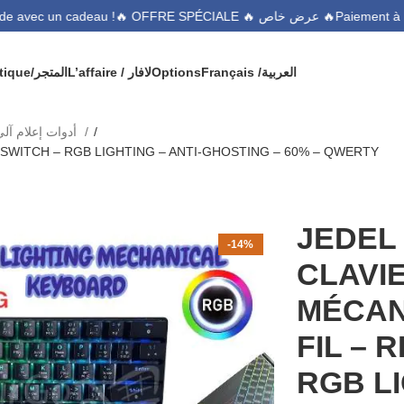
🔥 OFFRE SPÉCIALE 🔥 عرض خاص 🔥
ommande avec un cadeau !
Boutique/المتجر
L’affaire / لافار
Options
Français /
العربية
Consommable Informatique/أدوات إعلام آلي
 SWITCH – RGB LIGHTING – ANTI-GHOSTING – 60% – QWERTY
JEDEL 
-14%
CLAVI
MÉCAN
FIL – 
RGB LI