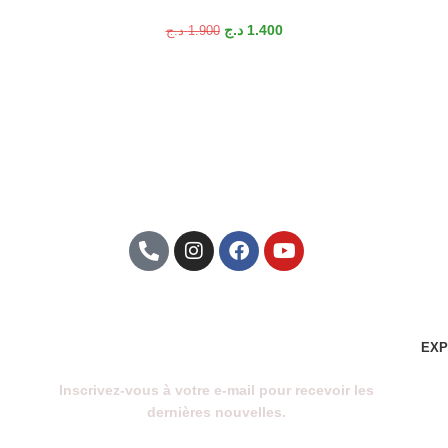
د.ج
1.400
د.ج
1.900
Abonnez-Vous À Notre
Newsletter
EXP
Inscrivez-vous à votre e-mail pour recevoir les
dernières nouvelles.