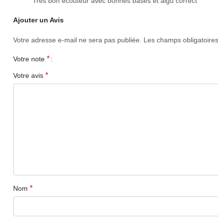
Très bon écouteur avec bonnes bases et aigu correct
Ajouter un Avis
Votre adresse e-mail ne sera pas publiée.
Les champs obligatoire
*
Votre note
*
Votre avis
*
Nom