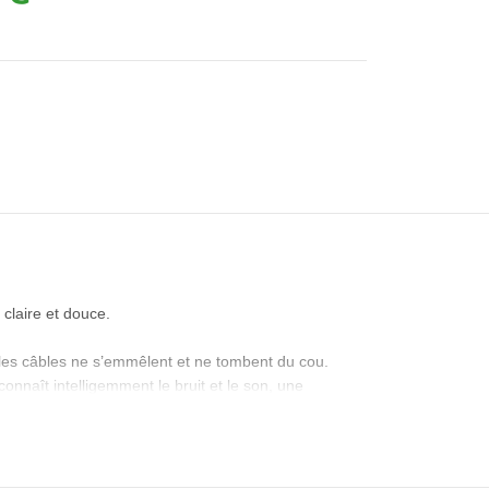
claire et douce.
e les câbles ne s’emmêlent et ne tombent du cou.
connaît intelligemment le bruit et le son, une