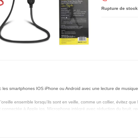
Rupture de stock
c les smartphones IOS iPhone ou Android avec une lecture de musique 
oreille ensemble lorsqu’ils sont en veille, comme un collier, évitez qu
it connectée à Apple ios. Microphone intégré avec réduction du bruit, re
xercices ou d’une autre activité.
te isolante du bruit, vous amène dans un monde musical pur et touchant.