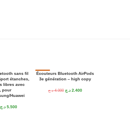
tooth sans fil
Écouteurs Bluetooth AirPods
-40%
-8%
AJOUTER AU PANIER
Sport étanches,
3e génération – high copy
VENTES FLAS
VENDU
s libres avec
H
, pour
د.ج
2.400
د.ج
4.000
VENTES FLAS
sung/Huawei
H
د.ج
5.500
Écouteurs B
LIRE LA SUITE