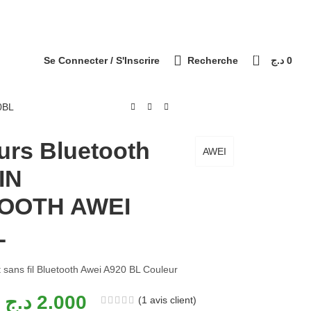
التوصيل 69 ولاية - Livraison 69 wilaya
Paiement à la livraison / الدفع عند الاستلام
0
Se Connecter / S'Inscrire
Recherche
د.ج
0
0BL
urs Bluetooth
AWEI
IN
OOTH AWEI
L
 sans fil Bluetooth Awei A920 BL Couleur
د.ج
2.000
(
1
avis client)