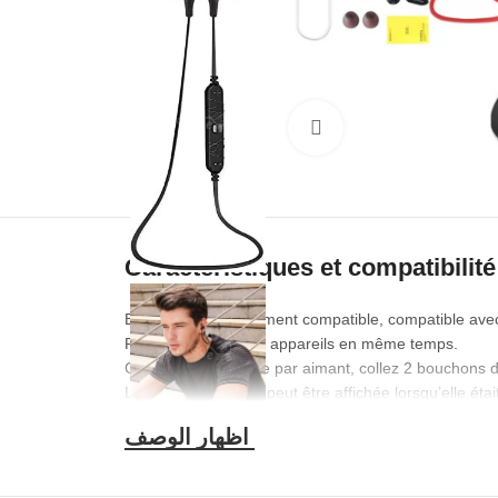
Cliquez pour agrandir
Caractéristiques et compatibilité
Bluetooth 4.0 hautement compatible, compatible ave
Pouvoir connecter 2 appareils en même temps.
Conception attachée par aimant, collez 2 bouchons d’
L’énergie de vidage peut être affichée lorsqu’elle éta
expérience de conversation claire.
Pratique pour répondre à un appel lors de la prise d’e
Lecture de musique stéréo haute définition, oreillet