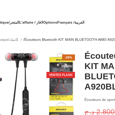
🔥 OFFRE SPÉCIALE 🔥 عرض خاص 🔥
 commande avec un cadeau !
Boutique/المتجر
L’affaire / لافار
Options
Français /
العربية
Casque/كاسك
Écouteurs Bluetooth KIT MAIN BLUETOOTH AWEI A92
Écoute
-29%
KIT MA
VENDU
BLUET
VENTES FLASH
A920B
Écouteurs de sport
د.ج
2.800