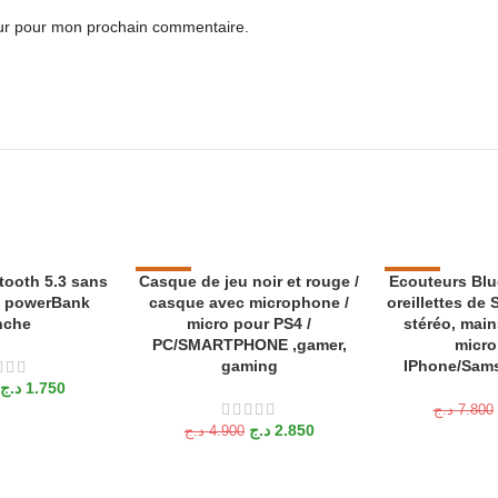
eur pour mon prochain commentaire.
tooth 5.3 sans
Casque de jeu noir et rouge /
-42%
Ecouteurs Blue
-29%
ANIER
AJOUTER AU PANIER
LIRE LA SUITE
c powerBank
casque avec microphone /
oreillettes de 
VENTES FLAS
VENDU
nche
micro pour PS4 /
stéréo, main
H
PC/SMARTPHONE ,gamer,
micro
VENTES FLAS
gaming
IPhone/Sam
H
د.ج
1.750
د.ج
7.800
د.ج
2.850
د.ج
4.900