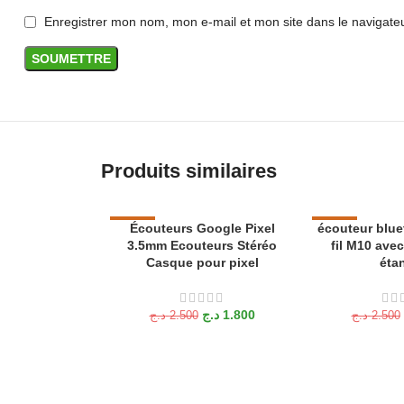
Enregistrer mon nom, mon e-mail et mon site dans le navigat
Produits similaires
-28%
Écouteurs Google Pixel
écouteur blue
-30%
AJOUTER AU PANIER
AJOUTER AU P
3.5mm Ecouteurs Stéréo
fil M10 ave
Casque pour pixel
éta
د.ج
1.800
د.ج
2.500
د.ج
2.500