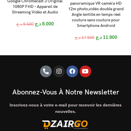
Google Chromecast 3 Original
panoramique VR caméra HD
1080P FHD – Appareil de
12m photo,vidéo double grand
Streaming Vidéo et Audio
M
Angle lentille en temps réel
couture sans couture pour
د.ج
8.000
د.ج
9.500
Smartphone Android
د.ج
11.900
د.ج
17.500
Abonnez-Vous À Notre Newsletter
Inscrivez-vous à votre e-mail pour recevoir les dernières
nouvelles.