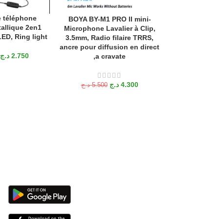
 téléphone
ANIER
BOYA BY-M1 PRO II mini-
BOYA – Microp
LIRE LA SUITE
AJOUTER AU P
allique 2en1
Microphone Lavalier à Clip,
omnidirectio
ED, Ring light
3.5mm, Radio filaire TRRS,
micro crava
ancre pour diffusion en direct
د.ج
2.750
,a cravate
د.ج
5.500
د.ج
4.300
د.ج
5.500