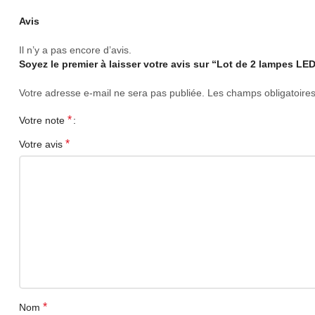
Avis
Alimentation : USB DC5V
Il n’y a pas encore d’avis.
Mode de commande : Télécommande infrarouge / Bo
Léger : J g
Votre adresse e-mail ne sera pas publiée.
Les champs obligatoire
Caractéristiques
*
Votre note
*
Votre avis
1. Application multi-scènes : salon, cuisine, bureau, 
2. Deux positions de montage : verticale/horizontale
3. Avec une base amovible.
Synchronisation musicale] : La barre lumineuse LED 
Elle change constamment d’effet lumineux parmi 16 m
immersive sonore et lumineuse sans précédent.
[Deux modes de contrôle et fonction de minuterie] : L
*
Nom
luminosité, avec une portée de 15 mètres. Vous pouv