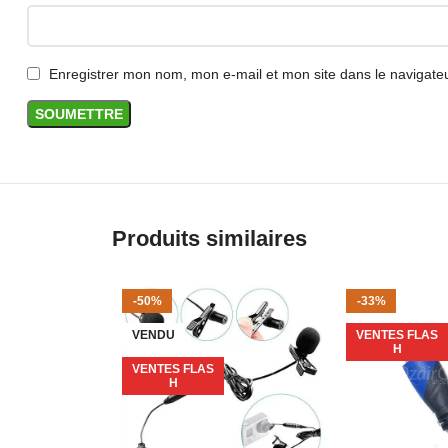
mode souhaité. La fonction d’extinction automatique e
[Installation et utilisation faciles] : Alimenté par US
Enregistrer mon nom, mon e-mail et mon site dans le navigat
Léger et doté d’une base amovible, il s’adapte à de n
pour vélo, éclairage intérieur de voiture, etc.
[Sécurité et qualité optimale] : Abat-jour en polycarb
et pratique, réduisant la consommation d’énergie et l
nous engageons à vous offrir une ambiance exceptio
Produits similaires
-50%
-33%
VENDU
VENTES FLAS
H
VENTES FLAS
H