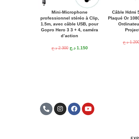
Mini-Microphone
Câble Hdmi 5
LIRE LA SUITE
AJOUTER AU P
professionnel stéréo à Clip,
Plaqué Or 1080
1.5m, avec câble USB, pour
Ordinateu
Gopro Hero 3 3 + 4, caméra
Projec
d’action
د.ج
1.20
د.ج
1.150
د.ج
2.300
Abonnez-Vous À Notre
Newsletter
EXP