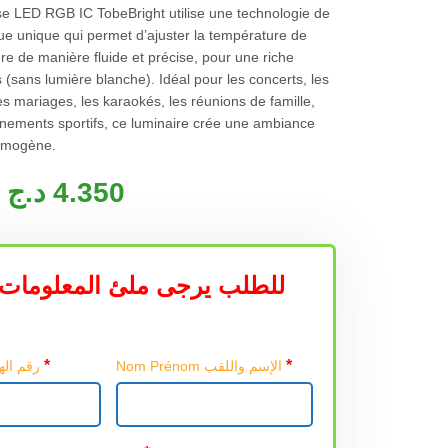
e LED RGB IC TobeBright utilise une technologie de
e unique qui permet d’ajuster la température de
re de manière fluide et précise, pour une riche
 (sans lumière blanche). Idéal pour les concerts, les
es mariages, les karaokés, les réunions de famille,
vénements sportifs, ce luminaire crée une ambiance
omogène.
د.ج
4.350
للطلب يرجى ملئ المعلومات 
*
*
Nom Prénom الإسم واللقب
Téléphone رقم الهاتف