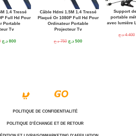
Support de
AJOUTER AU P
M 1.4 Tressé
Câble Hdmi 1.5M 1.4 Tressé
ANIER
AJOUTER AU PANIER
portable mét
P Full Hd Pour
Plaqué Or 1080P Full Hd Pour
avec lumière L
r Portable
Ordinateur Portable
teur Tv
Projecteur Tv
د.ج
4.400
د.ج
800
د.ج
500
0
د.ج
750
POLITIQUE DE CONFIDENTIALITÉ
POLITIQUE D’ÉCHANGE ET DE RETOUR
ÉDITION ET LIVRAISON
MARKETING D’AFFILIATION