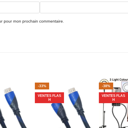
st très pratique au quotidien.
B, il se branche facilement sur secteur ou avec une batterie externe. Prêt
eur pour mon prochain commentaire.
ombreux usages : ordinateur, moniteur, console de jeux, TV, éclairage d
onate, corps en ABS, tension de sécurité de 5 V. Robuste et durable. Ang
’impact visuel. Les LED 5050 projettent une lumière de haute qualité dan
nnelle.
-33%
-38%
VENTES FLAS
VENTES FLAS
H
H