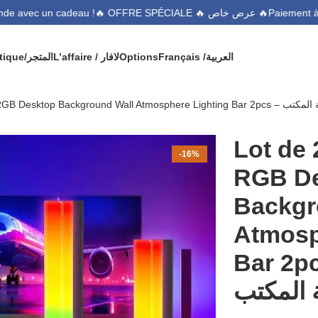
🔥 OFFRE SPÉCIALE 🔥 عرض خاص 🔥
commande avec un cadeau !
Boutique/المتجر
L’affaire / لافار
Options
Français /
العربية
‏Lot de 2 lampes LED RGB Desktop 
-16%
RGB D
Backgr
Atmosp
Bar 2pcs –
 المكتب