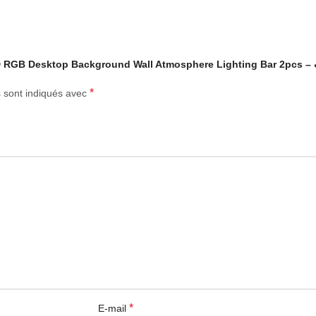
uton de commande sur le corps de la lampe
*
s sont indiqués avec
salle de divertissement, discothèque DJ, soirée sur scène, ordinateur de
RGB IC TobeBright est équipée d’un microphone haute sensibilité intég
illions de couleurs fantastiques au rythme de la musique, des films, 
a télécommande infrarouge à 18 touches permet de modifier la couleur, l
*
E-mail
ez également contrôler la LED directement à l’arrière grâce aux troi