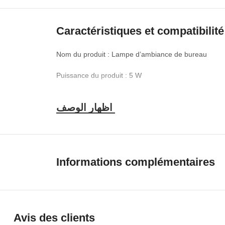
Caractéristiques et compatibilité
Nom du produit : Lampe d’ambiance de bureau
Puissance du produit : 5 W
Angle du faisceau : , ° °
Tension du produit : USB 5V
Type de vanne : Wari Rgbeek
Quantité : 18 lampes par lampe (lot de 36 lampes)
Informations complémentaires
Couleur de la lumière : RGB + CI
Dimensions de l’emballage : 32 x 11 x 5 cm
Avis des clients
Caractéristiques de la LED : LED multicolores avec p