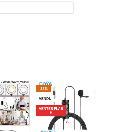
 à l’emploi, il ne nécessite pas de connexion Wi-Fi.
’intérieur, lampe de chevet, éclairage de sécurité
le d’éclairage de 270°, diffusion directionnelle large
s toutes les directions à partir d’un angle fixe. Nous
-22%
-40%
VENDU
VENTES FLAS
H
VENTES FLAS
H