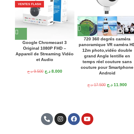
VENTES FLASH
720 360 degrés caméra
Google Chromecast 3
panoramique VR caméra H
Original 1080P FHD –
12m photo,vidéo double
Appareil de Streaming Vidéo
grand Angle lentille en
et Audio
temps réel couture sans
couture pour Smartphone
د.ج
8.000
د.ج
9.500
Android
د.ج
11.900
د.ج
17.500