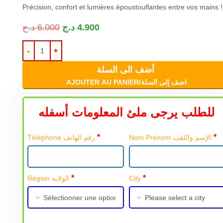
Précision, confort et lumières époustouflantes entre vos mains !
د.ج
6.000
د.ج
4.900
أضف الى السلة
AJOUTER AU PANIER/اضف إلى السلة
للطلب يرجى ملئ المعلومات أسفله
*
*
Nom Prénom الإسم واللقب
Téléphone رقم الهاتف
*
*
Région الولاية
City