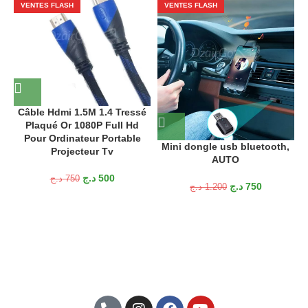
VENTES FLASH
VENTES FLASH
Câble Hdmi 1.5M 1.4 Tressé
Plaqué Or 1080P Full Hd
Pour Ordinateur Portable
Mini dongle usb bluetooth,
Projecteur Tv
AUTO
A
د.ج
500
د.ج
750
د.ج
750
د.ج
1.200