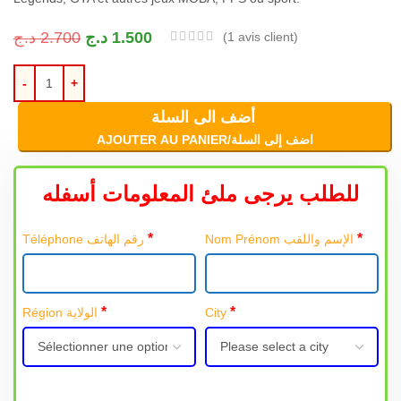
د.ج
2.700
د.ج
1.500
(
1
avis client)
أضف الى السلة
AJOUTER AU PANIER/اضف إلى السلة
للطلب يرجى ملئ المعلومات أسفله
*
*
Nom Prénom الإسم واللقب
Téléphone رقم الهاتف
*
*
Région الولاية
City