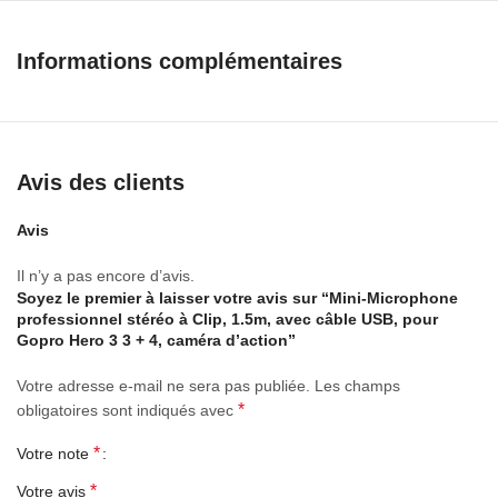
différents besoins.
Equipé d’une pince à col, vous offrent une grande commodité.
Informations complémentaires
Parfait pour l’enregistrement audio et vidéo.
Spécifications:
Ajustement: pour Gopro Hero 3 / 3 + / 4
Type de Port: nini USB
Avis des clients
Sensibilité: -30dB
Avis
Liste de paquet:
1 * Mini Microphone
Il n’y a pas encore d’avis.
Soyez le premier à laisser votre avis sur “Mini-Microphone
professionnel stéréo à Clip, 1.5m, avec câble USB, pour
Gopro Hero 3 3 + 4, caméra d’action”
Votre adresse e-mail ne sera pas publiée.
Les champs
*
obligatoires sont indiqués avec
*
Votre note
*
Votre avis