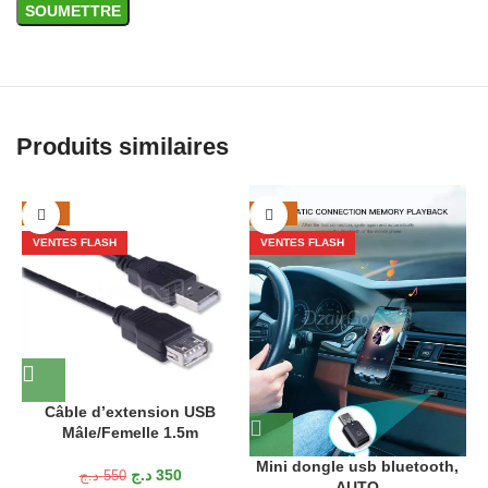
Produits similaires
-36%
-38%
VENTES FLASH
VENTES FLASH
Câble d’extension USB
Mâle/Femelle 1.5m
Mini dongle usb bluetooth,
د.ج
350
د.ج
550
AUTO