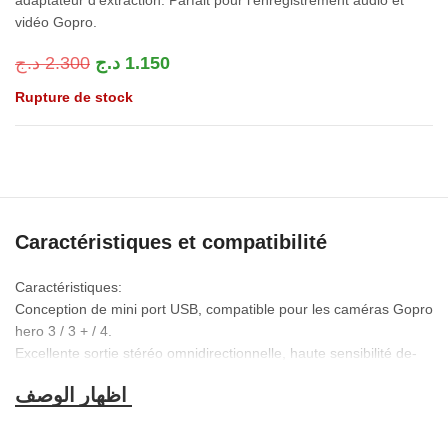
vidéo Gopro.
د.ج
2.300
د.ج
1.150
Rupture de stock
Caractéristiques et compatibilité
Caractéristiques:
Conception de mini port USB, compatible pour les caméras Gopro
hero 3 / 3 + / 4.
Excellente sortie stéréo omnidirectionnelle, haute sensibilité de-
30dB.
Support « plug and play », pas besoin de tout adaptateur
supplémentaire.
La longueur du câble est de 150cm de long, pour répondre à vos