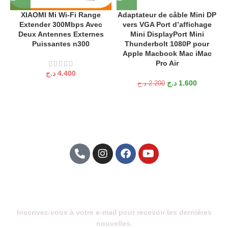
XIAOMI Mi Wi-Fi Range
Adaptateur de câble Mini DP
Extender 300Mbps Avec
vers VGA Port d’affichage
Deux Antennes Externes
Mini DisplayPort Mini
Puissantes n300
Thunderbolt 1080P pour
Apple Macbook Mac iMac
Pro Air
د.ج
4.400
د.ج
1.600
د.ج
2.200
Abonnez-Vous À Notre Newsletter
Inscrivez-vous à votre e-mail pour recevoir les dernières
nouvelles.