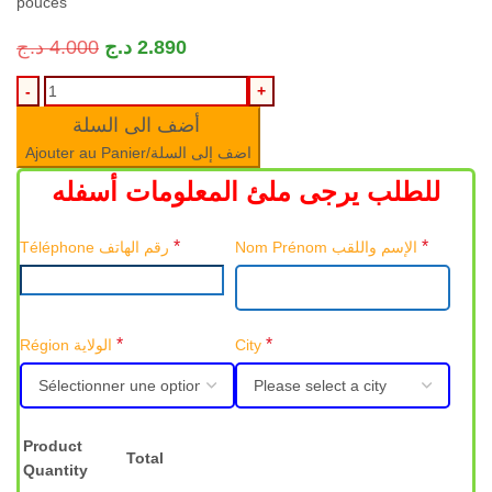
pouces
د.ج
4.000
د.ج
2.890
أضف الى السلة
Ajouter au Panier/اضف إلى السلة
للطلب يرجى ملئ المعلومات أسفله
*
*
Nom Prénom الإسم واللقب
Téléphone رقم الهاتف
*
*
Région الولاية
City
Product
Total
Quantity