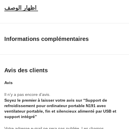
3. Optimisé pour le transport d’ordinateurs portables : le tissu en
maille multidirectionnelle offre à votre ordinateur portable une
surface stable et résistante à l’usure.
4. Ventilateurs ultra-silencieux : deux grands ventilateurs ultra-
Informations complémentaires
silencieux assurent un environnement sans bruit.
5. Modèle : N191
Spécification:
Avis des clients
Poids du colis
Avis
Poids d’un colis
Il n’y a pas encore d’avis.
0,40 kg / 0,89 lb
Soyez le premier à laisser votre avis sur “Support de
refroidissement pour ordinateur portable N191 avec
Taille d’un paquet
ventilateur portable, fin et silencieux alimenté par USB et
support intégré”
34 cm × 26 cm × 3 cm / 13,39 pouces × 10,24 pouces × 1,18
Votre adresse e-mail ne sera pas publiée.
Les champs