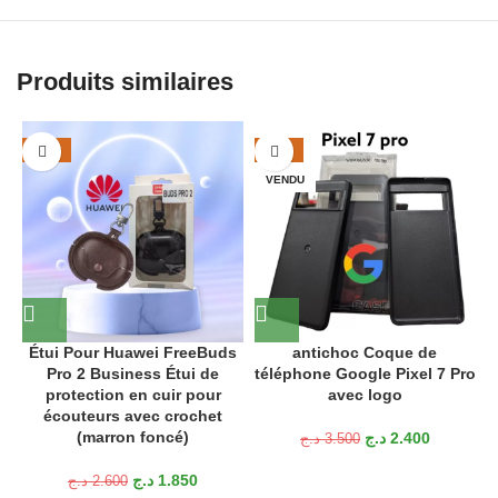
Produits similaires
-29%
-31%
VENDU
Étui Pour Huawei FreeBuds
antichoc Coque de
Pro 2 Business Étui de
téléphone Google Pixel 7 Pro
protection en cuir pour
avec logo
écouteurs avec crochet
(marron foncé)
د.ج
2.400
د.ج
3.500
د.ج
1.850
د.ج
2.600