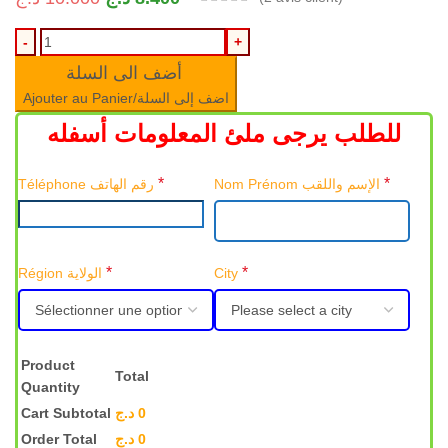
أضف الى السلة
Ajouter au Panier/اضف إلى السلة
للطلب يرجى ملئ المعلومات أسفله
*
*
Nom Prénom الإسم واللقب
Téléphone رقم الهاتف
*
*
Région الولاية
City
Product
Total
Quantity
Cart Subtotal
د.ج
0
Order Total
د.ج
0