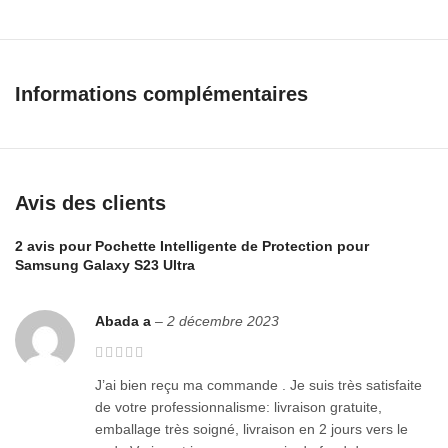
chocs légers et la poussière tout en offrant un design élégant
adapté à une utilisation quotidienne.
Points forts
Informations complémentaires
Conçue pour Samsung Galaxy S23 Ultra
Protection avant et arrière du téléphone
Design intelligent avec fenêtre d’affichage selon le modèle
Découpes précises pour les caméras, boutons, ports et S Pen
Avis des clients
Format fin qui conserve une prise en main confortable
Protection au quotidien
2 avis pour
Pochette Intelligente de Protection pour
Samsung Galaxy S23 Ultra
La pochette aide à limiter les rayures causées par les clés, les
surfaces et l’utilisation quotidienne. Les bords et le rabat offrent
Abada a
–
2 décembre 2023
une protection supplémentaire pour l’écran lorsque la pochette
est fermée.
J’ai bien reçu ma commande . Je suis très satisfaite
Compatibilité précise
de votre professionnalisme: livraison gratuite,
emballage très soigné, livraison en 2 jours vers le
Cette pochette est conçue uniquement pour le Samsung Galaxy