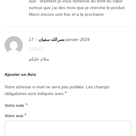
sud . Vraiment je vous remercie du fond du cœur
S23 Ultra. Vérifiez le modèle dans les réglages de votre
surtout que j’ai des mois que je cherche le produit.
smartphone avant commande : elle ne convient pas
Merci encore une fois et a la prochaine
automatiquement au Galaxy S23 standard ni au Galaxy S23 Plus.
Fonctions intelligentes
–
نصرالله سفيان
17 janvier 2024
Selon la version disponible, la fenêtre avant peut permettre de
consulter certaines informations telles que l’heure, les
notifications ou les appels sans ouvrir complètement le rabat. Les
سلام عليكم
fonctions exactes peuvent dépendre de la variante de pochette et
des réglages du téléphone.
Ajouter un Avis
Achat en Algérie
Votre adresse e-mail ne sera pas publiée.
Les champs
*
obligatoires sont indiqués avec
Commandez votre pochette intelligente pour Samsung Galaxy
*
Votre note
S23 Ultra sur DZAIRGO avec livraison en Algérie et paiement à la
livraison selon disponibilité.
*
Votre avis