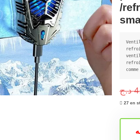
/ref
sma
Venti
refro
venti
refro
comme
grandir
د.ج
4
27 en s
ه