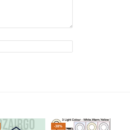
-38%
-40%