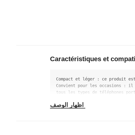
Caractéristiques et compati
Compact et léger : ce produit es
Convient pour les occasions : il
tous les types de téléphones por
Alimentation : avec un câble de 
l'alimentation.
 Petite petite taille : ce produit est de petite taille et léger, qui peut être facilement placé dans une poche ou un sac à dos 
lorsqu'il n'est pas utilisé.
-
Produit de bonne qualité : le p
gamer, gaming 