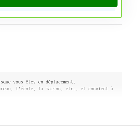
rsque vous êtes en déplacement.
reau, l'école, la maison, etc., et convient à 
e en même temps. pas besoin de s'inquiéter de 
té, durables et d'une longue durée de vie.