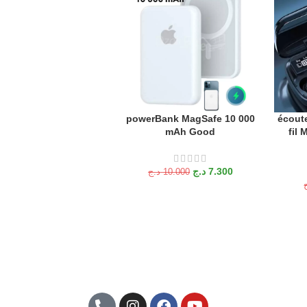
powerBank MagSafe 10 000
écout
AJOUTER AU PANIER
AJOUTE
mAh Good
fil
د.ج
7.300
د.ج
10.000