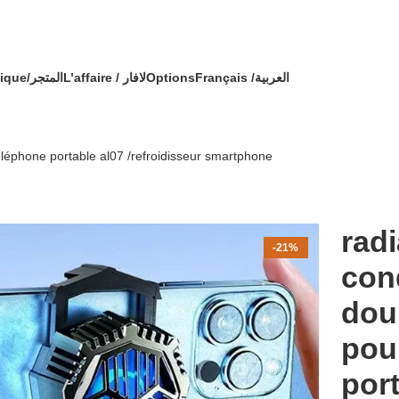
🔥 OFFRE SPÉCIALE 🔥 عرض خاص 🔥
mmande avec un cadeau !
Boutique/المتجر
L’affaire / لافار
Options
Français /
العربية
léphone portable al07 /refroidisseur smartphone
radi
-21%
con
dou
pou
port