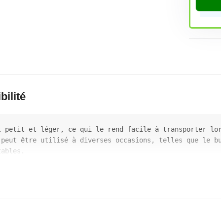
bilité
t petit et léger, ce qui le rend facile à transporter lo
 peut être utilisé à diverses occasions, telles que le bu
tables.
charge USB, vous pouvez recharger votre téléphone portabl
roduit est fabriqué à partir de matériaux de haute quali