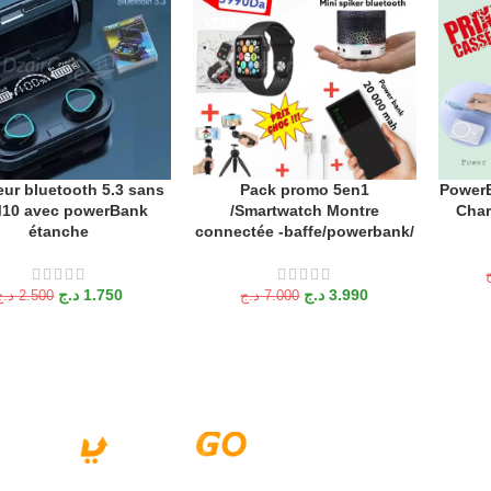
VENDU
eur bluetooth 5.3 sans
Pack promo 5en1
PowerB
R AU PANIER
LIRE LA SUITE
AJOUTE
 M10 avec powerBank
/Smartwatch Montre
Char
étanche
connectée -baffe/powerbank/
د.ج
1.750
د.ج
3.990
د.ج
2.500
د.ج
7.000