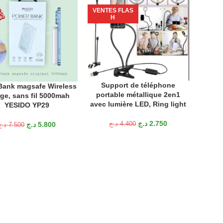
VENTES FLAS
VENTE
H
Support de téléphone
AJOUTER AU PANIER
ank magsafe Wireless
BOYA 
R AU PANIER
AJOUTE
portable métallique 2en1
ge, sans fil 5000mah
omni
avec lumière LED, Ring light
YESIDO YP29
mi
د.ج
2.750
د.ج
5.800
د.ج
4.400
د.ج
7.500