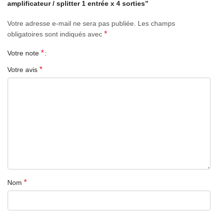
amplificateur / splitter 1 entrée x 4 sorties”
también puede conectar el adaptador de corriente externo.
Lista de paquetes
Votre adresse e-mail ne sera pas publiée.
Les champs
1. Caja divisora x 1
*
obligatoires sont indiqués avec
2. Cable USBx1
*
Votre note
*
Votre avis
*
Nom