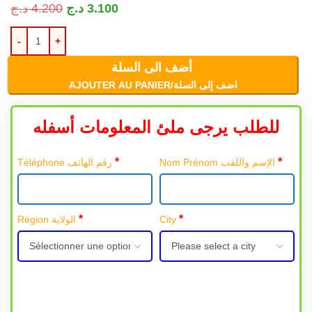
د.ج
4.200
د.ج
3.100
أضف الى السلة
AJOUTER AU PANIER/اضف إلى السلة
للطلب يرجى ملئ المعلومات أسفله
*
*
Nom Prénom الإسم واللقب
Téléphone رقم الهاتف
*
*
Région الولاية
City