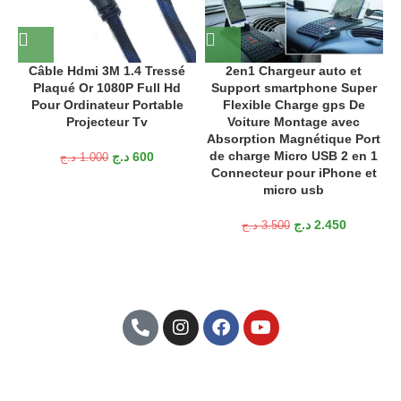
Câble Hdmi 3M 1.4 Tressé
2en1 Chargeur auto et
Plaqué Or 1080P Full Hd
Support smartphone Super
Pour Ordinateur Portable
Flexible Charge gps De
Projecteur Tv
Voiture Montage avec
Absorption Magnétique Port
de charge Micro USB 2 en 1
د.ج
600
د.ج
1.000
Connecteur pour iPhone et
micro usb
د.ج
2.450
د.ج
3.500
Abonnez-Vous À Notre Newsletter