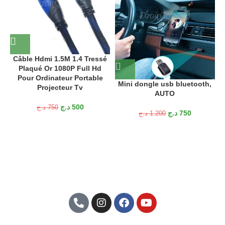
Câble Hdmi 1.5M 1.4 Tressé
Plaqué Or 1080P Full Hd
Pour Ordinateur Portable
Mini dongle usb bluetooth,
Projecteur Tv
AUTO
A
د.ج
500
د.ج
750
د.ج
750
د.ج
1.200