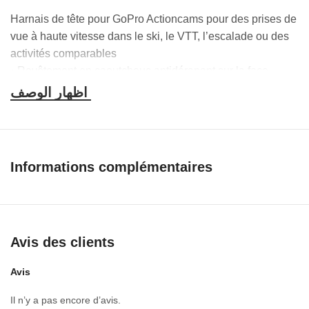
Harnais de tête pour GoPro Actioncams pour des prises de
vue à haute vitesse dans le ski, le VTT, l’escalade ou des
activités comparables
• Revêtement en caoutchouc antidérapant sur la face
intérieure pour un excellent maintien
• Perspectives parfaites à hauteur des yeux avec des
casques de sport et de ski, les mains restent libres
• La sangle peut être portée directement ou sur un casque
• Réglage de la taille
Informations complémentaires
• Matériau extensible élastique
• Avec sac de transport pour la protection de l’équipement
Caractéristiques spécifiques
Avis des clients
Filetage/raccord: GoPro; fixation: fixation par attaches; taille
réglable:oui matière: stretch; poids: 84 g; couleur: noir
Avis
Il n’y a pas encore d’avis.