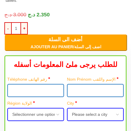
tailles.
د.ج
3.000
د.ج
2.350
أضف الى السلة
AJOUTER AU PANIER/اضف إلى السلة
للطلب يرجى ملئ المعلومات أسفله
*
*
Nom Prénom الإسم واللقب
Téléphone رقم الهاتف
*
*
Région الولاية
City