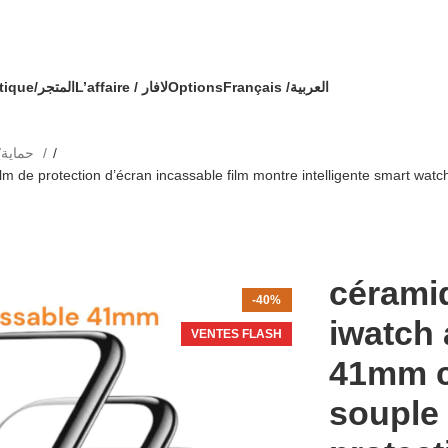
🔥 OFFRE SPÉCIALE 🔥 عرض خاص 🔥
mmande avec un cadeau !
Boutique/المتجر
L’affaire / لافار
Options
Français /
العربية
Protection/حماية
m de protection d’écran incassable film montre intelligente smart wa
cérami
-40%
iwatch
VENTES FLASH
41mm c
souple 