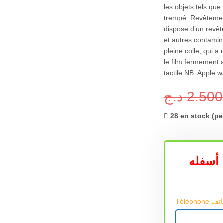
les objets tels que
trempé. Revêtemen
dispose d’un revê
et autres contamin
pleine colle, qui a 
le film fermement a
tactile.NB: Apple w
د.ج
2.500
28 en stock (p
أسفله