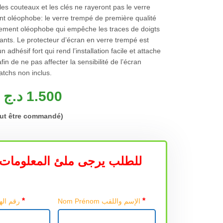
 les couteaux et les clés ne rayeront pas le verre
t oléophobe: le verre trempé de première qualité
tement oléophobe qui empêche les traces de doigts
ants. Le protecteur d’écran en verre trempé est
un adhésif fort qui rend l’installation facile et attache
fin de ne pas affecter la sensibilité de l’écran
atchs non inclus.
د.ج
1.500
eut être commandé)
للطلب يرجى ملئ المعلومات 
*
*
Nom Prénom الإسم واللقب
Téléphone رقم الهاتف