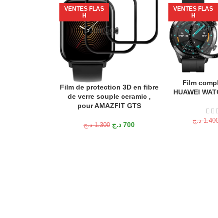
VENTES FLAS
VENTES FLAS
H
H
Film compl
AJOUTER AU P
Film de protection 3D en fibre
AJOUTER AU PANIER
HUAWEI WAT
de verre souple ceramic ,
pour AMAZFIT GTS
د.ج
1.40
د.ج
700
د.ج
1.300