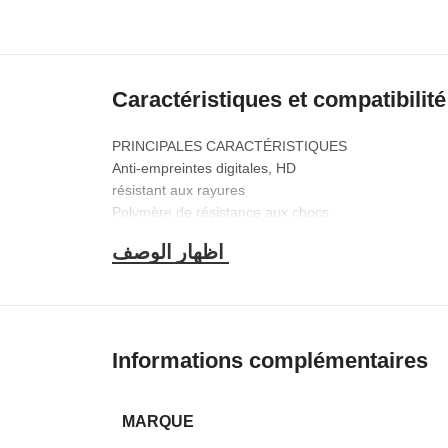
Caractéristiques et compatibilité
PRINCIPALES CARACTÉRISTIQUES
Anti-empreintes digitales, HD
résistant aux rayures
Polymère de résistance aux chocs
Haute ténacité
DESCRIPTIF TECHNIQUE
Modèle: access fon
Poids (kg): 0.01
Matière principale: ceramique
Informations complémentaires
MARQUE