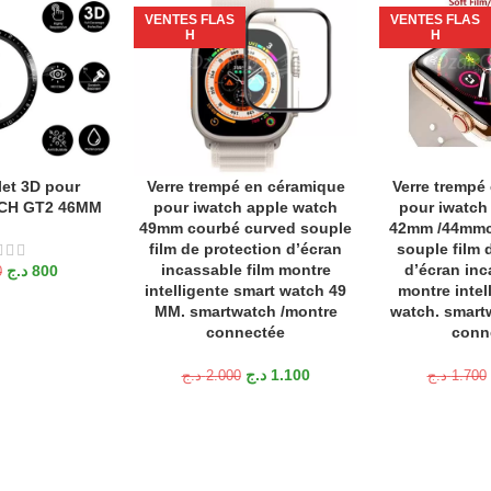
VENTES FLAS
VENTES FLAS
H
H
et 3D pour
Verre trempé en céramique
Verre trempé
ANIER
AJOUTER AU PANIER
AJOUTER AU P
CH GT2 46MM
pour iwatch apple watch
pour iwatch
49mm courbé curved souple
42mm /44mmc
film de protection d’écran
souple film 
incassable film montre
d’écran inc
د.ج
800
0
intelligente smart watch 49
montre intel
MM. smartwatch /montre
watch. smart
connectée
conn
د.ج
1.100
د.ج
2.000
د.ج
1.700