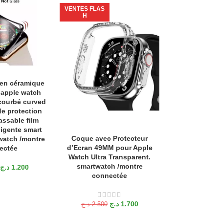
VENTES FLAS
VENTES FLAS
H
H
 en céramique
Coque de pro
ANIER
AJOUTER AU P
 apple watch
pour Apple wat
ourbé curved
smartwatc
de protection
connectée 
assable film
SERIES 9/
ligente smart
Coque avec Protecteur
AJOUTER AU PANIER
watch /montre
د.ج
2.650
d’Ecran 49MM pour Apple
ectée
Watch Ultra Transparent.
smartwatch /montre
د.ج
1.200
connectée
د.ج
1.700
د.ج
2.500