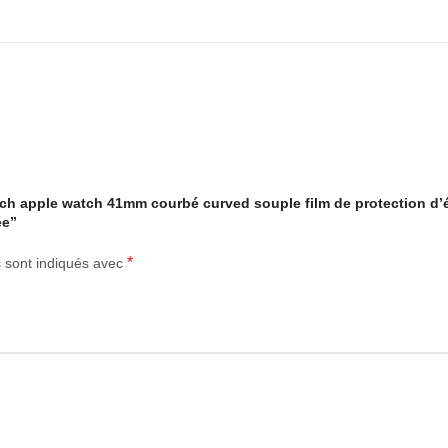
atch apple watch 41mm courbé curved souple film de protection d’
ée”
*
s sont indiqués avec