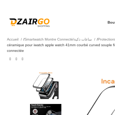
كل طلبية ثانية معها هدية 🎁 - Chaque deuxième co
ا - Livraison 69 wilaya
Accueil
Smartwatch Montre Connecté/ساعات ذكية
céramique pour iwatch apple watch 41mm courbé curved souple fil
connectée