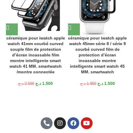
céramique pour iwatch apple
céramique pour iwatch apple
watch 41mm courbé curved
watch 45mm série 8 / série 9
3
souple film de protection
courbé curved film de
d’écran incassable film
protection d’écran
montre intelligente smart
incassable montre
A
watch 41 MM. smartwatch
intelligente smart watch 45
/montre connectée
MM. smartwatch
د.ج
1.500
د.ج
1.500
د.ج
2.500
د.ج
1.950