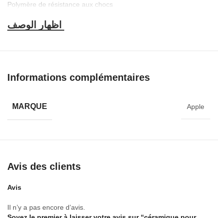
Polymère de résistance aux chocs
Haute ténacité
DESCRIPTIF TECHNIQUE
Modèle: access fon
Poids (kg): 0.01
Matière principale: ceramique
Informations complémentaires
MARQUE
Apple
Avis des clients
Avis
Il n’y a pas encore d’avis.
Soyez le premier à laisser votre avis sur “céramique pour