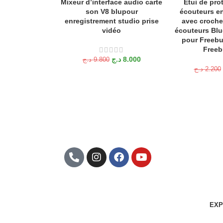
Mixeur d’interface audio carte
Étui de pro
AJOUTER AU PANIER
AJOUTER AU P
son V8 blupour
écouteurs en
enregistrement studio prise
avec crochet
vidéo
écouteurs Blue
pour Freebu
Freeb
د.ج
8.000
د.ج
9.800
د.ج
2.200
Abonnez-Vous À Notre
Newsletter
EXP