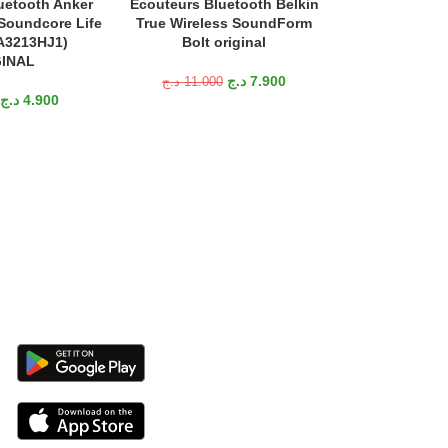
uetooth Anker
Écouteurs Bluetooth Belkin
Écouteurs Blu
ANIER
AJOUTER AU PANIER
AJOUTER AU P
Soundcore Life
True Wireless SoundForm
redmi buds ess
(A3213HJ1)
Bolt original
Bluetooth
INAL
د.ج
7.900
د.ج
11.000
د.ج
5.700
د.ج
4.900