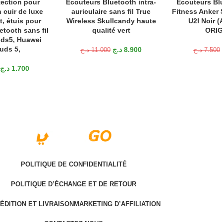
tection pour
Ecouteurs Bluetooth intra-
Écouteurs Bl
ANIER
AJOUTER AU PANIER
AJOUTER AU P
 cuir de luxe
auriculaire sans fil True
Fitness Anker 
, étuis pour
Wireless Skullcandy haute
U2I Noir 
tooth sans fil
qualité vert
ORIG
ds5, Huawei
uds 5,
د.ج
8.900
د.ج
11.000
د.ج
7.500
د.ج
1.700
POLITIQUE DE CONFIDENTIALITÉ
POLITIQUE D’ÉCHANGE ET DE RETOUR
ÉDITION ET LIVRAISON
MARKETING D’AFFILIATION