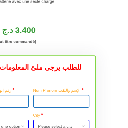
atterie avec une seule charge
s
د.ج
3.400
eut être commandé)
للطلب يرجى ملئ المعلومات 
*
*
Nom Prénom الإسم واللقب
Téléphone رقم الهاتف
*
City