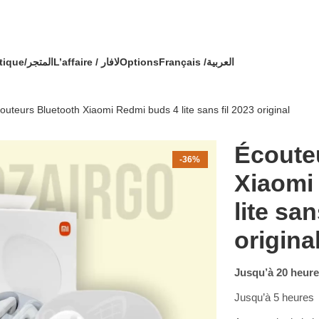
🔥 OFFRE SPÉCIALE 🔥 عرض خاص 🔥
ommande avec un cadeau !
Boutique/المتجر
L’affaire / لافار
Options
Français /
العربية
outeurs Bluetooth Xiaomi Redmi buds 4 lite sans fil 2023 original
Écoute
-36%
Xiaomi
lite san
origina
Jusqu’à 20 heure
Jusqu’à 5 heures