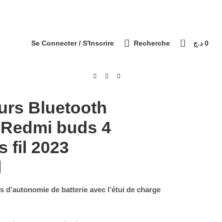
التوصيل 69 ولاية - Livraison 69 wilaya
Paiement à la livraison / الدفع عند الاستلام
0
Se Connecter / S'Inscrire
Recherche
د.ج
0
urs Bluetooth
 Redmi buds 4
s fil 2023
l
s d’autonomie de batterie avec l’étui de charge