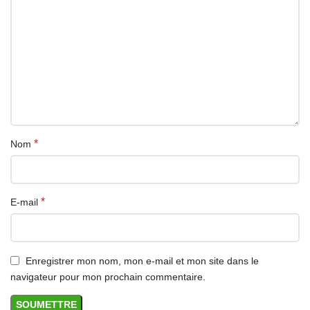
– Distance focale : 3m
– Diamètre de l’ objectif : 18mm
– Dimensions: 3 x 6,5 x 3 cm
*
Nom
*
E-mail
Enregistrer mon nom, mon e-mail et mon site dans le
navigateur pour mon prochain commentaire.