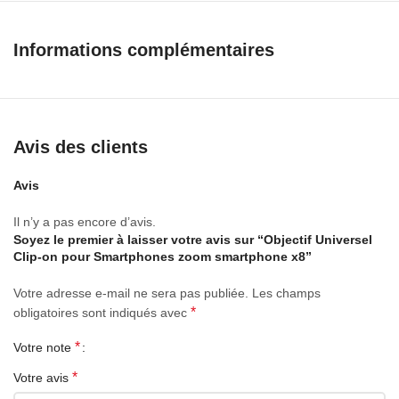
portée sans compromettre la qualité d’image, de prendre des
photos téléphone ne peut pas actuellement.
Informations complémentaires
-Flexion à volonté
– Réglage de la netteté par le biais de la mise au point manuelle
Avis des clients
– Flou sur l’arrière-plan et la mise au point nette du sujet
– Léger et compact pour une portabilité
Avis
– Optimale La fixation par clip universel vous permet d’utiliser
Il n’y a pas encore d’avis.
l’objectif avec presque tous les appareils photo intelligents.
Soyez le premier à laisser votre avis sur “Objectif Universel
Clip-on pour Smartphones zoom smartphone x8”
– Compatible avec tous les smartphones
Votre adresse e-mail ne sera pas publiée.
Les champs
*
obligatoires sont indiqués avec
– Zoom : 8x Zoom fixe
*
Votre note
– Angle de vue : 7 degrés
*
Votre avis
– Champ de vision : 246m