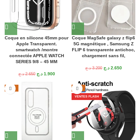
Coque en silicone 45mm pour
Coque MagSafe galaxy z flip6
Apple Transparent.
5G magnétique , Samsung Z
smartwatch /montre
FLIP 6 transparente antichoc,
connectée APPLE WATCH
chargement sans fil,
SERIES 9/8 – 45 MM
د.ج
2.650
د.ج
3.200
د.ج
1.900
د.ج
2.650
-25%
-50%
VENTES FLASH