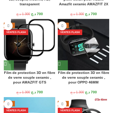
transparent
Amazfit ceramic AMAZFIT 2X
د.ج
700
د.ج
700
د.ج
1.300
د.ج
1.300
-46%
-46%
VENTES FLASH
VENTES FLASH
Film de protection 3D en fibre
Film de protection 3D en fibre
de verre souple ceramic ,
de verre souple ceramic ,
pour AMAZFIT GTS
pour OPPO 46MM
د.ج
700
د.ج
700
د.ج
1.300
د.ج
1.300
-46%
-43%
VENTES FLASH
VENTES FLASH