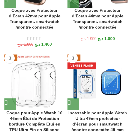
Coque avec Protecteur
Coque avec Protecteur
d’Ecran 42mm pour Apple
d’Ecran 44mm pour Apple
Transparent. smartwatch
Transparent. smartwatch
/montre connectée
/montre connectée
د.ج
1.600
د.ج
1.900
د.ج
1.400
د.ج
1.800
-24%
-25%
VENTES FLASH
Coque pour Apple Watch 10
Incassable pour Apple Watch
46mm Étui de Protection
Ultra 49mm protecteur
bordure Complète Étui en
d’écran pour smartwatch
TPU Ultra Fin en Silicone
/montre connectée 49 mm