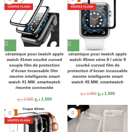
VENTES FLASH
VENTES FLASH
céramique pour iwatch apple
céramique pour iwatch apple
watch 41mm courbé curved
watch 45mm série 8 / série 9
souple film de protection
courbé curved film de
d’écran incassable film
protection d’écran incassable
montre intelligente smart
montre intelligente smart
watch 41 MM. smartwatch
watch 45 MM. smartwatch
/montre connectée
د.ج
1.500
د.ج
1.950
د.ج
1.500
د.ج
2.500
-28%
-17%
VENTES FLASH