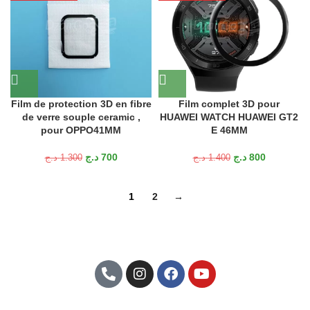
Film de protection 3D en fibre
Film complet 3D pour
de verre souple ceramic ,
HUAWEI WATCH HUAWEI GT2
pour OPPO41MM
E 46MM
د.ج
700
د.ج
800
د.ج
1.300
د.ج
1.400
1
2
→