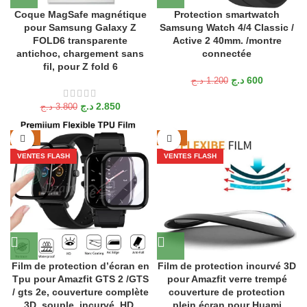
Coque MagSafe magnétique
Protection smartwatch
pour Samsung Galaxy Z
Samsung Watch 4/4 Classic /
FOLD6 transparente
Active 2 40mm. /montre
antichoc, chargement sans
connectée
fil, pour Z fold 6
د.ج
600
د.ج
1.200
د.ج
2.850
د.ج
3.800
-46%
-46%
VENTES FLASH
VENTES FLASH
Film de protection d’écran en
Film de protection incurvé 3D
Tpu pour Amazfit GTS 2 /GTS
pour Amazfit verre trempé
/ gts 2e, couverture complète
couverture de protection
3D, souple, incurvé, HD,
plein écran pour Huami