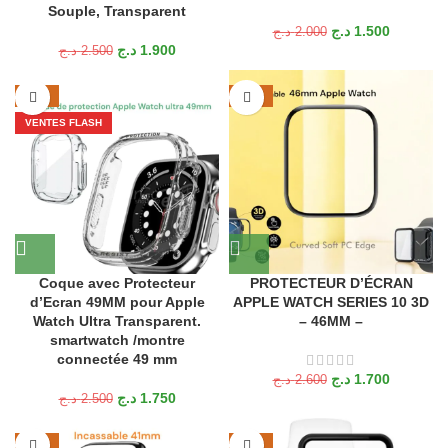
Souple, Transparent
د.ج
1.500
د.ج
2.000
د.ج
1.900
د.ج
2.500
-30%
-35%
VENTES FLASH
Coque avec Protecteur
PROTECTEUR D’ÉCRAN
d’Ecran 49MM pour Apple
APPLE WATCH SERIES 10 3D
Watch Ultra Transparent.
– 46MM –
smartwatch /montre
connectée 49 mm
د.ج
1.700
د.ج
2.600
د.ج
1.750
د.ج
2.500
-40%
-23%