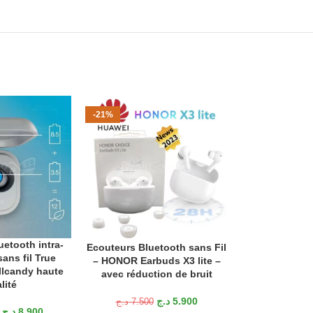
-21%
-18%
VENDU
etooth intra-
ANIER
Ecouteurs Bluetooth sans Fil
AJOUTER AU PANIER
sans fil True
– HONOR Earbuds X3 lite –
llcandy haute
avec réduction de bruit
lité
Écouteurs Bl
LIRE LA SUITE
د.ج
5.900
د.ج
7.500
s2 sans fil 
د.ج
8.900