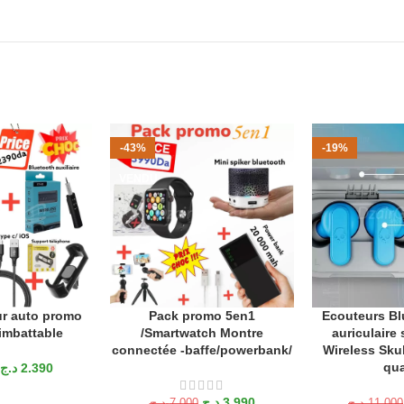
-43%
-19%
VENDU
r auto promo
Pack promo 5en1
Ecouteurs Blu
ANIER
LIRE LA SUITE
AJOUTER AU P
imbattable
/Smartwatch Montre
auriculaire 
connectée -baffe/powerbank/
Wireless Sku
qua
د.ج
2.390
د.ج
3.990
د.ج
7.000
د.ج
11.000