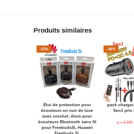
Produits similaires
-23%
-48%
Étui de protection pour
pack chargeu
AJOUTER AU PANIER
AJOUTER AU P
écouteurs en cuir de luxe
5en1 prix 
avec crochet, étuis pour
écouteurs Bluetooth sans fil
د.ج
4.600
pour Freebuds5i, Huawei
Freebuds 5i,