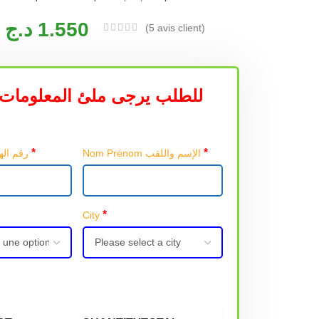
د.ج
1.550
(
5
avis client)
للطلب يرجى ملئ المعلومات 
*
*
Nom Prénom الإسم واللقب
Téléphone رقم الهاتف
*
City