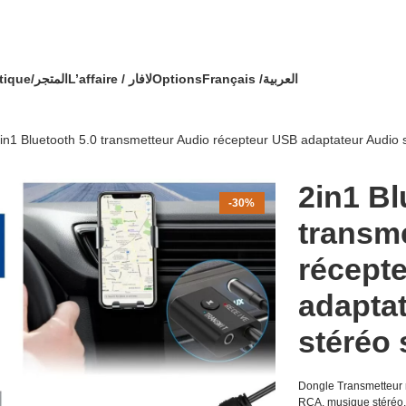
🔥 OFFRE SPÉCIALE 🔥 عرض خاص 🔥
 avec un cadeau !
Boutique/المتجر
L’affaire / لافار
Options
Français /
العربية
in1 Bluetooth 5.0 transmetteur Audio récepteur USB adaptateur Audio s
2in1 Bl
-30%
transm
récept
adapta
stéréo 
Dongle
Transmetteur 
RCA, musique stéréo, 