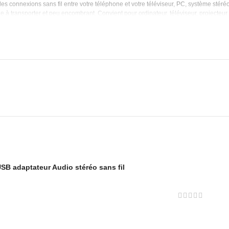
es connexions sans fil entre votre téléphone et votre téléviseur, PC, système stéré
le à transporter et peu encombrant.
Convient pour ordinateur, téléviseur, projecteu
etteur.
Lorsque le voyant est rouge, il indique le mode récepteur
o haute fidélité, diffusion de contenu sans décalage en mode émetteur.
L’adaptateur B
xpérience plus pratique et parfaite
.0 avancée, offre une portée sans fil longue portée jusqu’à 10 mètres (33 pieds), fo
USB adaptateur Audio stéréo sans fil