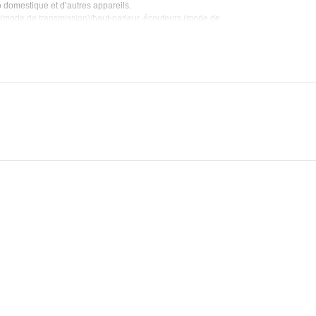
o domestique et d’autres appareils.
r (mode de transmission)/haut-parleur, écouteurs (mode de
luetooth sans fil vous permet de profiter
urnit un signal plus stable et plus rapide.