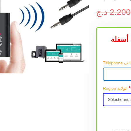
د.ج
2.200
أسفله
*
Région الولاية