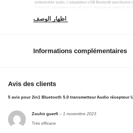
sortie/entrée audio.
L’adaptateur USB Bluetooth peut fournir d
Compact : adaptateur sans fil 2 en 1, durable et compact, faci
réception)
Modes : lorsque la lumière est bleue, elle indique le mode ém
Faible délai et stéréo HIFI : faible latence pour un son stéré
Musique stéréo HiFi sans restriction de fil, vous offrant une e
Technologie Bluetooth 5.0 : garantit la technologie Bluetooth 5
Informations complémentaires
Avis des clients
5 avis pour
2in1 Bluetooth 5.0 transmetteur Audio récepteur 
Zouhir guerfi
–
1 novembre 2023
Très efficace