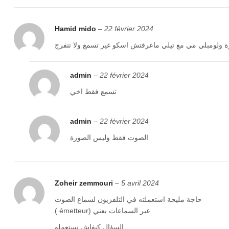
Hamid mido
–
22 février 2024
 ولومبلي مي مع تيلي ماعرفتش اسكو غير تسمع ولا تتفرج
admin
–
22 février 2024
تسمع فقط اخي
admin
–
22 février 2024
الصوت فقط وليس الصورة
Zoheir zemmouri
–
5 avril 2024
حاجة مليحة استعملته في التلفزيون لسماع الصوت
( émetteur) عبر السماعات يعني
السؤال كيفاش نستعملو