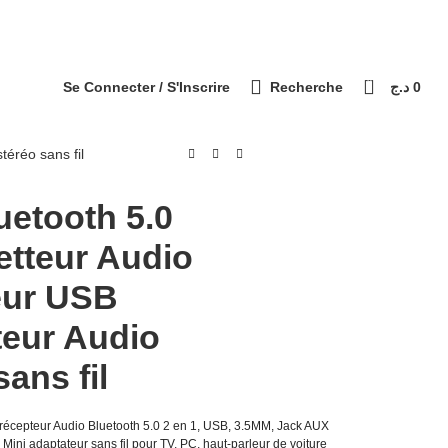
التوصيل 69 ولاية - Livraison 69 wilaya
Paiement à la livraison / الدفع عند الاستلام
0
Se Connecter / S'Inscrire
Recherche
د.ج
0
téréo sans fil
uetooth 5.0
etteur Audio
eur USB
teur Audio
sans fil
récepteur Audio Bluetooth 5.0 2 en 1, USB, 3.5MM, Jack AUX
Mini adaptateur sans fil pour TV, PC, haut-parleur de voiture